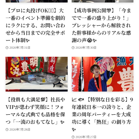
【プロに丸投げOK🙆‍♂️】大
【成功事例公開🎊】「今ま
一番のイベント準備を劇的
でで一番の盛り上がり！」
にラクにする、お問い合わ
プレッシャーから解放され
せから当日までの完全サポ
た幹事様からのリアルな感
ート体制✨
謝の声😭✨
2026年7月31日
2026年7月30日
【役員も大満足💯】社長や
📈 🐟 【特別な日を彩る】9
VIPが思わず笑顔に！フォ
年連続日本一の誇りと、企
ーマルな式典でも品格を保
業の周年パーティーを大成
つ「一流のおもてなし」✨
功に導く「熱狂」の創り方
✨
2026年7月28日
2026年7月27日