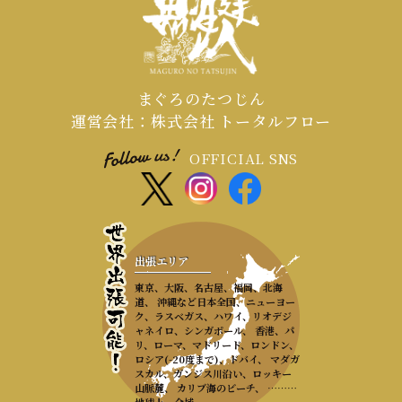
まぐろのたつじん
運営会社：株式会社 トータルフロー
OFFICIAL SNS
出張エリア
東京、大阪、名古屋、福岡、北海
道、 沖縄など日本全国、ニューヨー
ク、ラスベガス、ハワイ、リオデジ
ャネイロ、シンガポール、 香港、パ
リ、ローマ、マドリード、ロンドン、
ロシア(-20度まで)、ドバイ、 マダガ
スカル、ガンジス川沿い、ロッキー
山脈麓、 カリブ海のビーチ、 ………
地球上、全域