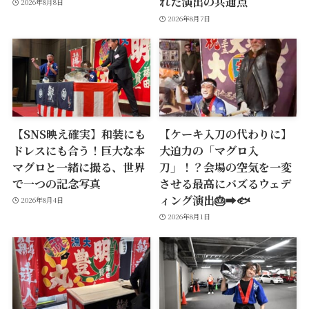
れた演出の共通点
2026年8月8日
2026年8月7日
【SNS映え確実】和装にも
【ケーキ入刀の代わりに】
ドレスにも合う！巨大な本
大迫力の「マグロ入
マグロと一緒に撮る、世界
刀」！？会場の空気を一変
で一つの記念写真
させる最高にバズるウェデ
ィング演出🎂➡️🐟
2026年8月4日
2026年8月1日