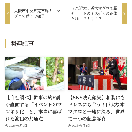
ミス近大が近大マグロの紹
大阪市中央卸売市場！ マ
介！ そのミス近大の正体
グロの競りの様子！
とは！？！？！？
関連記事
【自社調べ】幹事の約8割
【SNS映え確実】和装にも
が直面する「イベントのマ
ドレスにも合う！巨大な本
ンネリ化」と、本当に喜ば
マグロと一緒に撮る、世界
れた演出の共通点
で一つの記念写真
2026年8月7日
2026年8月4日