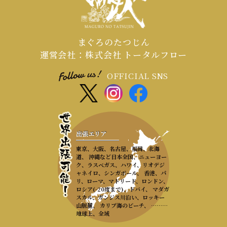
まぐろのたつじん
運営会社：株式会社 トータルフロー
OFFICIAL SNS
出張エリア
東京、大阪、名古屋、福岡、北海
道、 沖縄など日本全国、ニューヨー
ク、ラスベガス、ハワイ、リオデジ
ャネイロ、シンガポール、 香港、パ
リ、ローマ、マドリード、ロンドン、
ロシア(-20度まで)、ドバイ、 マダガ
スカル、ガンジス川沿い、ロッキー
山脈麓、 カリブ海のビーチ、 ………
地球上、全域