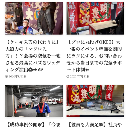
【ケーキ入刀の代わりに】
【プロに丸投げOK🙆‍♂️】大
大迫力の「マグロ入
一番のイベント準備を劇的
刀」！？会場の空気を一変
にラクにする、お問い合わ
させる最高にバズるウェデ
せから当日までの完全サポ
ィング演出🎂➡️🐟
ート体制✨
2026年8月1日
2026年7月31日
【成功事例公開🎊】「今ま
【役員も大満足💯】社長や