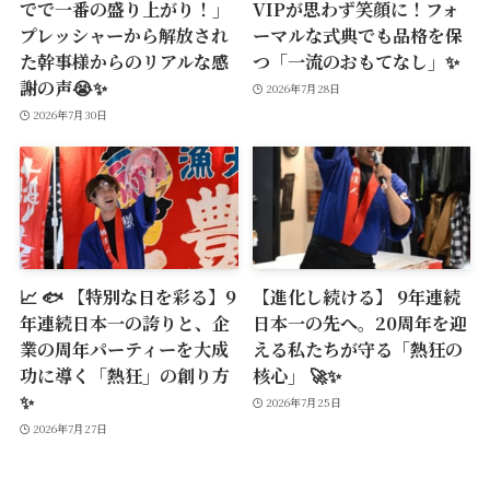
でで一番の盛り上がり！」
VIPが思わず笑顔に！フォ
プレッシャーから解放され
ーマルな式典でも品格を保
た幹事様からのリアルな感
つ「一流のおもてなし」✨
謝の声😭✨
2026年7月28日
2026年7月30日
📈 🐟 【特別な日を彩る】9
【進化し続ける】 9年連続
年連続日本一の誇りと、企
日本一の先へ。20周年を迎
業の周年パーティーを大成
える私たちが守る「熱狂の
功に導く「熱狂」の創り方
核心」 🚀✨
✨
2026年7月25日
2026年7月27日