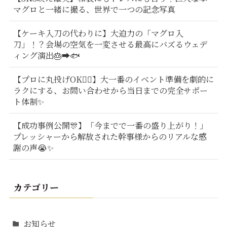
マグロと一緒に撮る、世界で一つの記念写真
【ケーキ入刀の代わりに】大迫力の「マグロ入
刀」！？会場の空気を一変させる最高にバズるウェデ
ィング演出🎂➡️🐟
【プロに丸投げOK🙆‍♂️】大一番のイベント準備を劇的に
ラクにする、お問い合わせから当日までの完全サポー
ト体制✨
【成功事例公開🎊】「今までで一番の盛り上がり！」
プレッシャーから解放された幹事様からのリアルな感
謝の声😭✨
カテゴリー
お知らせ