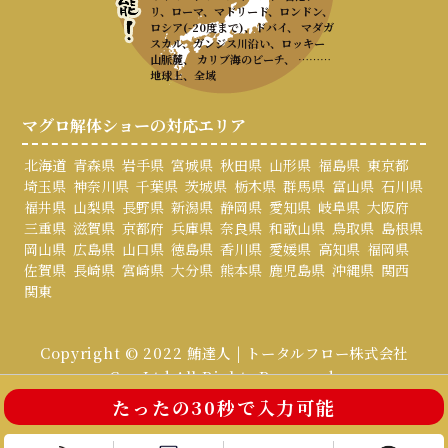
リ、ローマ、マドリード、ロンドン、
ロシア(-20度まで)、ドバイ、 マダガ
スカル、ガンジス川沿い、ロッキー
山脈麓、 カリブ海のビーチ、 ………
地球上、全域
マグロ解体ショーの対応エリア
北海道
青森県
岩手県
宮城県
秋田県
山形県
福島県
東京都
埼玉県
神奈川県
千葉県
茨城県
栃木県
群馬県
富山県
石川県
福井県
山梨県
長野県
新潟県
静岡県
愛知県
岐阜県
大阪府
三重県
滋賀県
京都府
兵庫県
奈良県
和歌山県
鳥取県
島根県
岡山県
広島県
山口県
徳島県
香川県
愛媛県
高知県
福岡県
佐賀県
長崎県
宮崎県
大分県
熊本県
鹿児島県
沖縄県
関西
関東
Copyright © 2022 鮪達人 | トータルフロー株式会社
Co., Ltd All Rights Reserved.
たったの30秒で入力可能