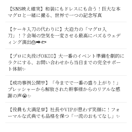
【SNS映え確実】和装にもドレスにも合う！巨大な本
マグロと一緒に撮る、世界で一つの記念写真
【ケーキ入刀の代わりに】大迫力の「マグロ入
刀」！？会場の空気を一変させる最高にバズるウェデ
ィング演出🎂➡️🐟
【プロに丸投げOK🙆‍♂️】大一番のイベント準備を劇的に
ラクにする、お問い合わせから当日までの完全サポー
ト体制✨
【成功事例公開🎊】「今までで一番の盛り上がり！」
プレッシャーから解放された幹事様からのリアルな感
謝の声😭✨
【役員も大満足💯】社長やVIPが思わず笑顔に！フォ
ーマルな式典でも品格を保つ「一流のおもてなし」✨