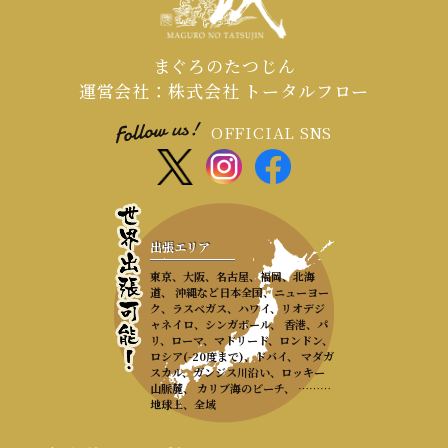
まぐろのたつじん
運営会社：株式会社 トータルフロー
OFFICIAL SNS
出張エリア
東京、大阪、名古屋、福岡、北海
道、 沖縄など日本全国、ニューヨー
ク、ラスベガス、ハワイ、リオデジ
ャネイロ、シンガポール、 香港、パ
リ、ローマ、マドリード、ロンドン、
ロシア(-20度まで)、ドバイ、 マダガ
スカル、ガンジス川沿い、ロッキー
山脈麓、 カリブ海のビーチ、 ………
地球上、全域