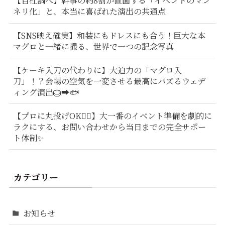
【自社調べ】幹事の約8割が直面する「イベントのマン
ネリ化」と、本当に喜ばれた演出の共通点
【SNS映え確実】和装にもドレスにも合う！巨大な本
マグロと一緒に撮る、世界で一つの記念写真
【ケーキ入刀の代わりに】大迫力の「マグロ入
刀」！？会場の空気を一変させる最高にバズるウェデ
ィング演出🎂➡️🐟
【プロに丸投げOK🙆‍♂️】大一番のイベント準備を劇的に
ラクにする、お問い合わせから当日までの完全サポー
ト体制✨
カテゴリー
お知らせ