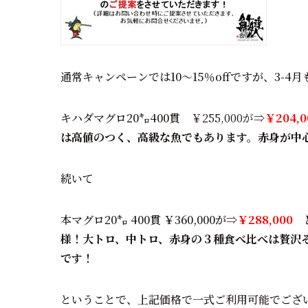
通常キャンペーンでは10～15％offですが、3-4月も2
キハダマグロ20㌔400貫
￥255,000が⇒
￥204,0
は高値のつく、高級な魚でもあります。赤身が中
続いて
本マグロ20㌔ 400貫 ￥360,000が⇒
￥288,000
と
様！大トロ、中トロ、赤身の３種食べ比べは贅沢
です！
ということで、上記価格で一式ご利用可能でござ