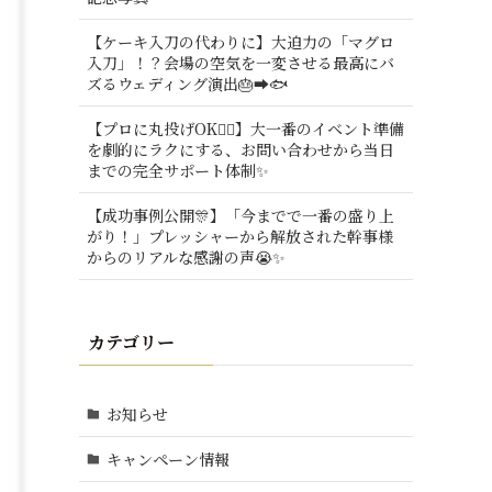
【ケーキ入刀の代わりに】大迫力の「マグロ
入刀」！？会場の空気を一変させる最高にバ
ズるウェディング演出🎂➡️🐟
【プロに丸投げOK🙆‍♂️】大一番のイベント準備
を劇的にラクにする、お問い合わせから当日
までの完全サポート体制✨
【成功事例公開🎊】「今までで一番の盛り上
がり！」プレッシャーから解放された幹事様
からのリアルな感謝の声😭✨
カテゴリー
お知らせ
キャンペーン情報