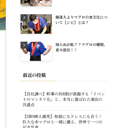
鮪達人よりマグロの食文化につ
いて【シビ】とは？
知らぬが恥？？マグロの種類、
希少部位！！
最近の投稿
【自社調べ】幹事の約8割が直面する「イベン
トのマンネリ化」と、本当に喜ばれた演出の
共通点
【SNS映え確実】和装にもドレスにも合う！
巨大な本マグロと一緒に撮る、世界で一つの
記念写真