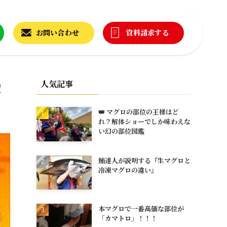
お問い合わせ
資料請求する
人気記事
！
👑 マグロの部位の王様はど
れ？解体ショーでしか味わえな
い幻の部位図鑑
鮪達人が説明する『生マグロと
冷凍マグロの違い』
本マグロで一番高価な部位が
「カマトロ」！！！