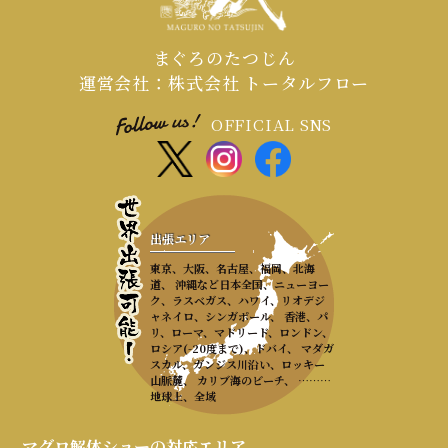
まぐろのたつじん
運営会社：株式会社 トータルフロー
OFFICIAL SNS
出張エリア
東京、大阪、名古屋、福岡、北海
道、 沖縄など日本全国、ニューヨー
ク、ラスベガス、ハワイ、リオデジ
ャネイロ、シンガポール、 香港、パ
リ、ローマ、マドリード、ロンドン、
ロシア(-20度まで)、ドバイ、 マダガ
スカル、ガンジス川沿い、ロッキー
山脈麓、 カリブ海のビーチ、 ………
地球上、全域
マグロ解体ショーの対応エリア