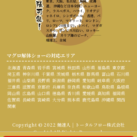
東京、大阪、名古屋、福岡、北海
道、 沖縄など日本全国、ニューヨー
ク、ラスベガス、ハワイ、リオデジ
ャネイロ、シンガポール、 香港、パ
リ、ローマ、マドリード、ロンドン、
ロシア(-20度まで)、ドバイ、 マダガ
スカル、ガンジス川沿い、ロッキー
山脈麓、 カリブ海のビーチ、 ………
地球上、全域
マグロ解体ショーの対応エリア
北海道
青森県
岩手県
宮城県
秋田県
山形県
福島県
東京都
埼玉県
神奈川県
千葉県
茨城県
栃木県
群馬県
富山県
石川県
福井県
山梨県
長野県
新潟県
静岡県
愛知県
岐阜県
大阪府
三重県
滋賀県
京都府
兵庫県
奈良県
和歌山県
鳥取県
島根県
岡山県
広島県
山口県
徳島県
香川県
愛媛県
高知県
福岡県
佐賀県
長崎県
宮崎県
大分県
熊本県
鹿児島県
沖縄県
関西
関東
Copyright © 2022 鮪達人 | トータルフロー株式会社
Co., Ltd All Rights Reserved.