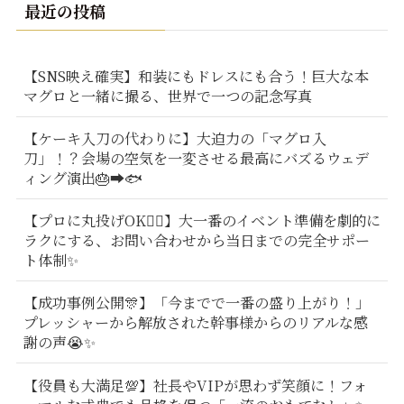
最近の投稿
【SNS映え確実】和装にもドレスにも合う！巨大な本
マグロと一緒に撮る、世界で一つの記念写真
【ケーキ入刀の代わりに】大迫力の「マグロ入
刀」！？会場の空気を一変させる最高にバズるウェデ
ィング演出🎂➡️🐟
【プロに丸投げOK🙆‍♂️】大一番のイベント準備を劇的に
ラクにする、お問い合わせから当日までの完全サポー
ト体制✨
【成功事例公開🎊】「今までで一番の盛り上がり！」
プレッシャーから解放された幹事様からのリアルな感
謝の声😭✨
【役員も大満足💯】社長やVIPが思わず笑顔に！フォ