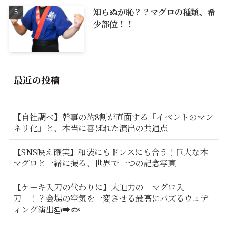
知らぬが恥？？マグロの種類、希
少部位！！
最近の投稿
【自社調べ】幹事の約8割が直面する「イベントのマン
ネリ化」と、本当に喜ばれた演出の共通点
【SNS映え確実】和装にもドレスにも合う！巨大な本
マグロと一緒に撮る、世界で一つの記念写真
【ケーキ入刀の代わりに】大迫力の「マグロ入
刀」！？会場の空気を一変させる最高にバズるウェデ
ィング演出🎂➡️🐟