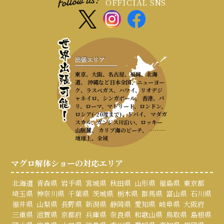
OFFICIAL SNS
出張エリア
東京、大阪、名古屋、福岡、北海
道、 沖縄など日本全国、ニューヨー
ク、ラスベガス、ハワイ、リオデジ
ャネイロ、シンガポール、 香港、パ
リ、ローマ、マドリード、ロンドン、
ロシア(-20度まで)、ドバイ、 マダガ
スカル、ガンジス川沿い、ロッキー
山脈麓、 カリブ海のビーチ、 ………
地球上、全域
マグロ解体ショーの対応エリア
北海道
青森県
岩手県
宮城県
秋田県
山形県
福島県
東京都
埼玉県
神奈川県
千葉県
茨城県
栃木県
群馬県
富山県
石川県
福井県
山梨県
長野県
新潟県
静岡県
愛知県
岐阜県
大阪府
三重県
滋賀県
京都府
兵庫県
奈良県
和歌山県
鳥取県
島根県