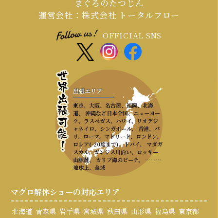
まぐろのたつじん
運営会社：株式会社 トータルフロー
OFFICIAL SNS
出張エリア
東京、大阪、名古屋、福岡、北海
道、 沖縄など日本全国、ニューヨー
ク、ラスベガス、ハワイ、リオデジ
ャネイロ、シンガポール、 香港、パ
リ、ローマ、マドリード、ロンドン、
ロシア(-20度まで)、ドバイ、 マダガ
スカル、ガンジス川沿い、ロッキー
山脈麓、 カリブ海のビーチ、 ………
地球上、全域
マグロ解体ショーの対応エリア
北海道
青森県
岩手県
宮城県
秋田県
山形県
福島県
東京都