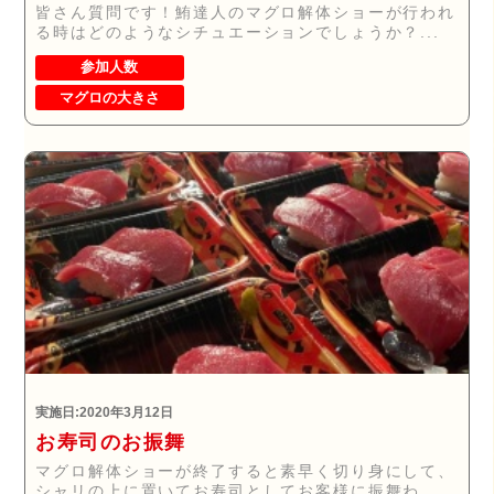
皆さん質問です！鮪達人のマグロ解体ショーが行われ
る時はどのようなシチュエーションでしょうか？...
参加人数
マグロの大きさ
実施日:2020年3月12日
お寿司のお振舞
マグロ解体ショーが終了すると素早く切り身にして、
シャリの上に置いてお寿司としてお客様に振舞わ...