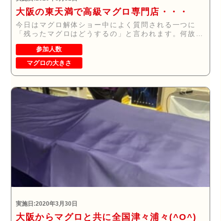
大阪の東天満で高級マグロ専門店・・・
今日はマグロ解体ショー中によく質問される一つに
「残ったマグロはどうするの」と言われます。何故か
と申...
参加人数
マグロの大きさ
実施日:2020年3月30日
大阪からマグロと共に全国津々浦々(^O^)