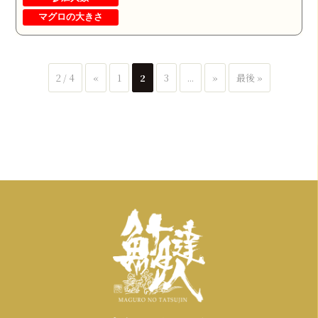
マグロの大きさ
2 / 4
«
1
2
3
...
»
最後 »