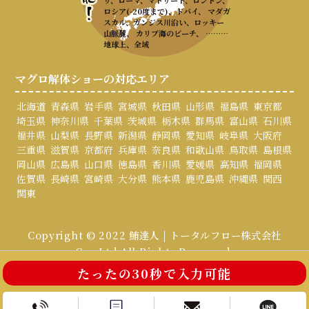
リ、ローマ、マドリード、ロンドン、
ロシア(-20度まで)、ドバイ、 マダガ
スカル、ガンジス川沿い、ロッキー
山脈麓、 カリブ海のビーチ、 ………
地球上、全域
マグロ解体ショーの対応エリア
北海道
青森県
岩手県
宮城県
秋田県
山形県
福島県
東京都
埼玉県
神奈川県
千葉県
茨城県
栃木県
群馬県
富山県
石川県
福井県
山梨県
長野県
新潟県
静岡県
愛知県
岐阜県
大阪府
三重県
滋賀県
京都府
兵庫県
奈良県
和歌山県
鳥取県
島根県
岡山県
広島県
山口県
徳島県
香川県
愛媛県
高知県
福岡県
佐賀県
長崎県
宮崎県
大分県
熊本県
鹿児島県
沖縄県
関西
関東
Copyright © 2022 鮪達人 | トータルフロー株式会社
Co., Ltd All Rights Reserved.
たったの30秒で入力可能