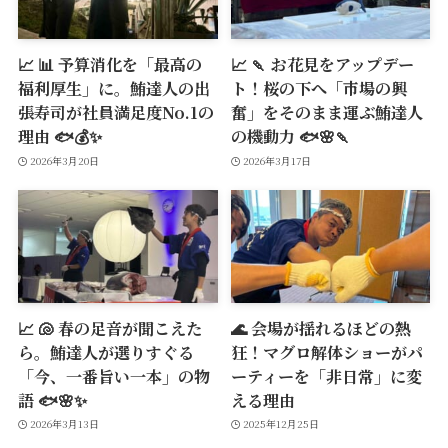
📈 📊 予算消化を「最高の
📈 🍡 お花見をアップデー
福利厚生」に。鮪達人の出
ト！桜の下へ「市場の興
張寿司が社員満足度No.1の
奮」をそのまま運ぶ鮪達人
理由 🐟💰✨
の機動力 🐟🌸🍡
2026年3月20日
2026年3月17日
📈 🐚 春の足音が聞こえた
🌊 会場が揺れるほどの熱
ら。鮪達人が選りすぐる
狂！マグロ解体ショーがパ
「今、一番旨い一本」の物
ーティーを「非日常」に変
語 🐟🌸✨
える理由
2026年3月13日
2025年12月25日