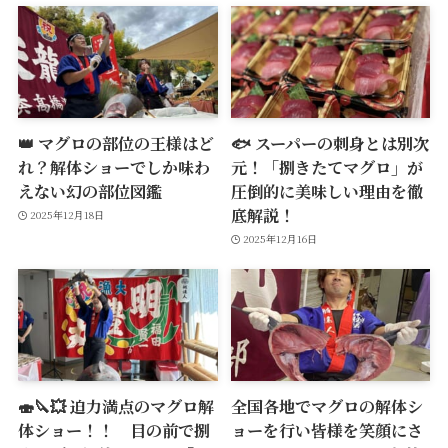
👑 マグロの部位の王様はど
🐟 スーパーの刺身とは別次
れ？解体ショーでしか味わ
元！「捌きたてマグロ」が
えない幻の部位図鑑
圧倒的に美味しい理由を徹
底解説！
2025年12月18日
2025年12月16日
🍣🔪💥 迫力満点のマグロ解
全国各地でマグロの解体シ
体ショー！！ 目の前で捌
ョーを行い皆様を笑顔にさ