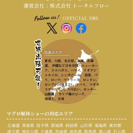
運営会社：株式会社 トータルフロー
OFFICIAL SNS
出張エリア
東京、大阪、名古屋、福岡、北海
道、 沖縄など日本全国、ニューヨー
ク、ラスベガス、ハワイ、リオデジ
ャネイロ、シンガポール、 香港、パ
リ、ローマ、マドリード、ロンドン、
ロシア(-20度まで)、ドバイ、 マダガ
スカル、ガンジス川沿い、ロッキー
山脈麓、 カリブ海のビーチ、 ………
地球上、全域
マグロ解体ショーの対応エリア
北海道
青森県
岩手県
宮城県
秋田県
山形県
福島県
東京都
埼玉県
神奈川県
千葉県
茨城県
栃木県
群馬県
富山県
石川県