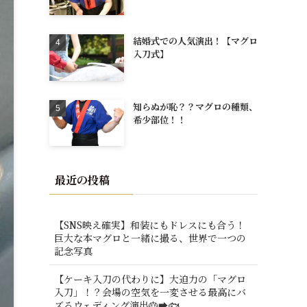
結婚式での人気演出！【マグロ
入刀式】
知らぬが恥？？マグロの種類、
希少部位！！
最近の投稿
【SNS映え確実】和装にもドレスにも合う！
巨大な本マグロと一緒に撮る、世界で一つの
記念写真
【ケーキ入刀の代わりに】大迫力の「マグロ
入刀」！？会場の空気を一変させる最高にバ
ズるウェディング演出🎂➡️🐟