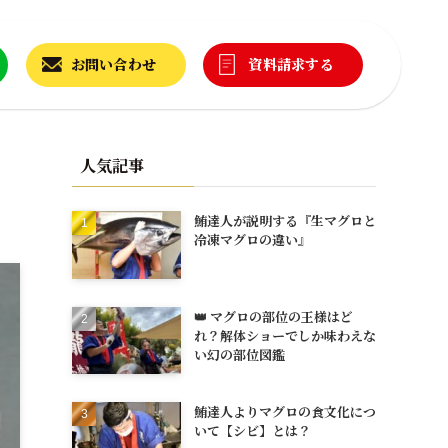
お問い合わせ
資料請求する
人気記事
鮪達人が説明する『生マグロと
冷凍マグロの違い』
👑 マグロの部位の王様はど
れ？解体ショーでしか味わえな
い幻の部位図鑑
鮪達人よりマグロの食文化につ
いて【シビ】とは？