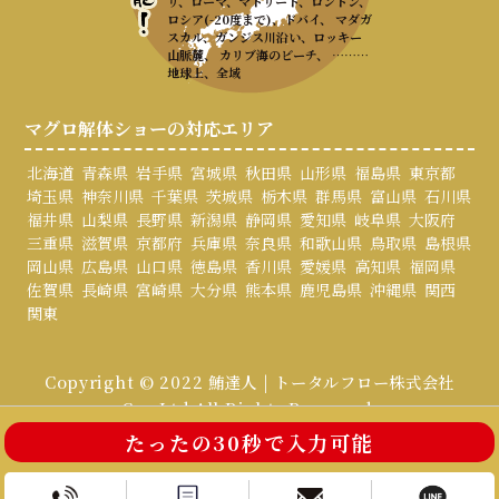
リ、ローマ、マドリード、ロンドン、
ロシア(-20度まで)、ドバイ、 マダガ
スカル、ガンジス川沿い、ロッキー
山脈麓、 カリブ海のビーチ、 ………
地球上、全域
マグロ解体ショーの対応エリア
北海道
青森県
岩手県
宮城県
秋田県
山形県
福島県
東京都
埼玉県
神奈川県
千葉県
茨城県
栃木県
群馬県
富山県
石川県
福井県
山梨県
長野県
新潟県
静岡県
愛知県
岐阜県
大阪府
三重県
滋賀県
京都府
兵庫県
奈良県
和歌山県
鳥取県
島根県
岡山県
広島県
山口県
徳島県
香川県
愛媛県
高知県
福岡県
佐賀県
長崎県
宮崎県
大分県
熊本県
鹿児島県
沖縄県
関西
関東
Copyright © 2022 鮪達人 | トータルフロー株式会社
Co., Ltd All Rights Reserved.
たったの30秒で入力可能