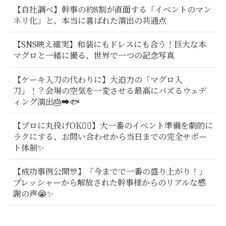
【自社調べ】幹事の約8割が直面する「イベントのマン
ネリ化」と、本当に喜ばれた演出の共通点
【SNS映え確実】和装にもドレスにも合う！巨大な本
マグロと一緒に撮る、世界で一つの記念写真
【ケーキ入刀の代わりに】大迫力の「マグロ入
刀」！？会場の空気を一変させる最高にバズるウェデ
ィング演出🎂➡️🐟
【プロに丸投げOK🙆‍♂️】大一番のイベント準備を劇的に
ラクにする、お問い合わせから当日までの完全サポー
ト体制✨
【成功事例公開🎊】「今までで一番の盛り上がり！」
プレッシャーから解放された幹事様からのリアルな感
謝の声😭✨