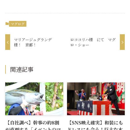
マグログ
マリアージュグランデ
ロココリハ様 にて マグ
様！ 京都！
ロ・ショー
関連記事
【自社調べ】幹事の約8割
【SNS映え確実】和装にも
が直面する「イベントのマ
ドレスにも合う！巨大な本