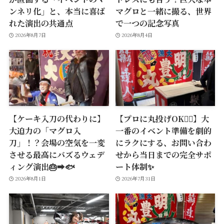
ンネリ化」と、本当に喜ば
マグロと一緒に撮る、世界
れた演出の共通点
で一つの記念写真
2026年8月7日
2026年8月4日
【ケーキ入刀の代わりに】
【プロに丸投げOK🙆‍♂️】大
大迫力の「マグロ入
一番のイベント準備を劇的
刀」！？会場の空気を一変
にラクにする、お問い合わ
させる最高にバズるウェデ
せから当日までの完全サポ
ィング演出🎂➡️🐟
ート体制✨
2026年8月1日
2026年7月31日