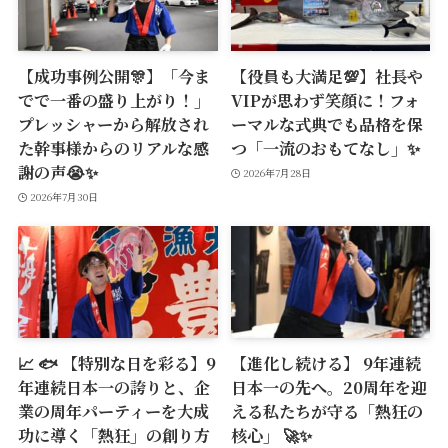
【成功事例公開🎊】「今ま
【役員も大満足💯】社長や
でで一番の盛り上がり！」
VIPが思わず笑顔に！フォ
プレッシャーから解放され
ーマルな式典でも品格を保
た幹事様からのリアルな感
つ「一流のおもてなし」✨
謝の声😭✨
2026年7月28日
2026年7月30日
📈 🐟 【特別な日を彩る】9
【進化し続ける】 9年連続
年連続日本一の誇りと、企
日本一の先へ。20周年を迎
業の周年パーティーを大成
える私たちが守る「熱狂の
功に導く「熱狂」の創り方
核心」 🚀✨