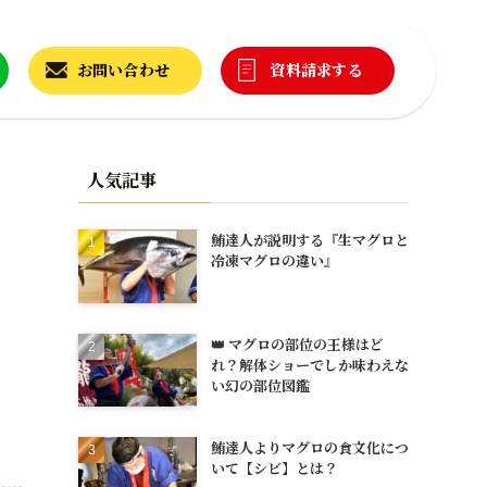
お問い合わせ
資料請求する
人気記事
鮪達人が説明する『生マグロと
冷凍マグロの違い』
👑 マグロの部位の王様はど
れ？解体ショーでしか味わえな
い幻の部位図鑑
鮪達人よりマグロの食文化につ
いて【シビ】とは？