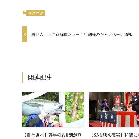
マグログ
鮪達人 マグロ解体ショー！早割等のキャンペーン情報
関連記事
【自社調べ】幹事の約8割が直
【SNS映え確実】和装に