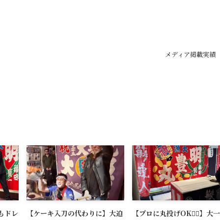
メディア掲載実績
もドレ
【ケーキ入刀の代わりに】大迫
【プロに丸投げOK🙆‍♂️】大