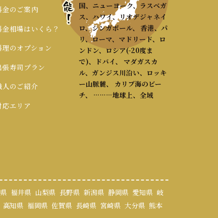
国、ニューヨーク、ラスベガ
 料金のご案内
ス、ハワイ、リオデジャネイ
ロ、シンガポール、 香港、パ
 料金相場はいくら？
リ、ローマ、マドリード、ロ
 料理のオプション
ンドン、ロシア(-20度ま
で)、ドバイ、 マダガスカ
 出張寿司プラン
ル、ガンジス川沿い、ロッキ
ー山脈麓、 カリブ海のビー
 職人のご紹介
チ、 ………地球上、全域
 対応エリア
県
福井県
山梨県
長野県
新潟県
静岡県
愛知県
岐
高知県
福岡県
佐賀県
長崎県
宮崎県
大分県
熊本