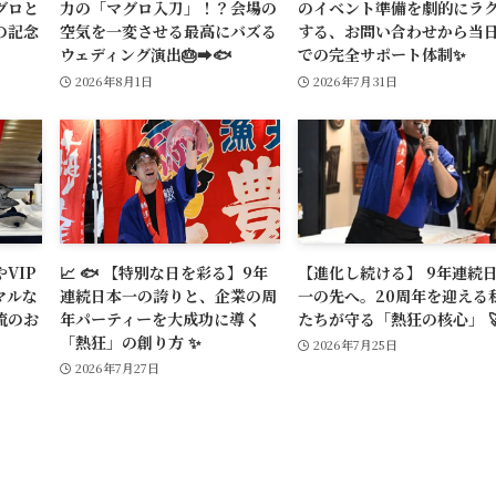
グロと
力の「マグロ入刀」！？会場の
のイベント準備を劇的にラ
の記念
空気を一変させる最高にバズる
する、お問い合わせから当
ウェディング演出🎂➡️🐟
での完全サポート体制✨
2026年8月1日
2026年7月31日
VIP
📈 🐟 【特別な日を彩る】9年
【進化し続ける】 9年連続
マルな
連続日本一の誇りと、企業の周
一の先へ。20周年を迎える
流のお
年パーティーを大成功に導く
たちが守る「熱狂の核心」 
「熱狂」の創り方 ✨
2026年7月25日
2026年7月27日