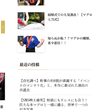
結婚式での人気演出！【マグロ
入刀式】
知らぬが恥？？マグロの種類、
希少部位！！
最近の投稿
【自社調べ】幹事の約8割が直面する「イベン
トのマンネリ化」と、本当に喜ばれた演出の
共通点
【SNS映え確実】和装にもドレスにも合う！
巨大な本マグロと一緒に撮る、世界で一つの
一番
記念写真