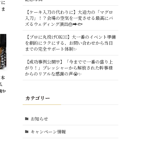
クに
日ま
【ケーキ入刀の代わりに】大迫力の「マグロ
入刀」！？会場の空気を一変させる最高にバ
ズるウェディング演出🎂➡️🐟
【プロに丸投げOK🙆‍♂️】大一番のイベント準備
を劇的にラクにする、お問い合わせから当日
までの完全サポート体制✨
【成功事例公開🎊】「今までで一番の盛り上
がり！」プレッシャーから解放された幹事様
からのリアルな感謝の声😭✨
日本
私
✨
カテゴリー
お知らせ
キャンペーン情報