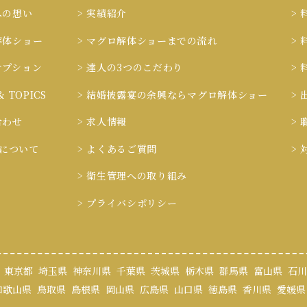
への想い
> 実績紹介
>
解体ショー
> マグロ解体ショーまでの流れ
>
オプション
> 達人の3つのこだわり
>
& TOPICS
> 結婚披露宴の余興ならマグロ解体ショー
>
合わせ
> 求人情報
>
ieについて
> よくあるご質問
>
> 衛生管理への取り組み
> プライバシポリシー
東京都
埼玉県
神奈川県
千葉県
茨城県
栃木県
群馬県
富山県
石川
和歌山県
鳥取県
島根県
岡山県
広島県
山口県
徳島県
香川県
愛媛県