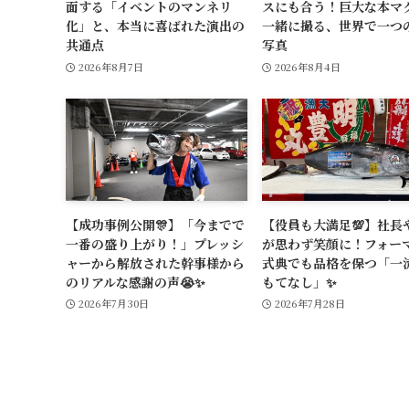
面する「イベントのマンネリ
スにも合う！巨大な本マ
化」と、本当に喜ばれた演出の
一緒に撮る、世界で一つ
共通点
写真
2026年8月7日
2026年8月4日
【成功事例公開🎊】「今までで
【役員も大満足💯】社長や
一番の盛り上がり！」プレッシ
が思わず笑顔に！フォー
ャーから解放された幹事様から
式典でも品格を保つ「一
のリアルな感謝の声😭✨
もてなし」✨
2026年7月30日
2026年7月28日