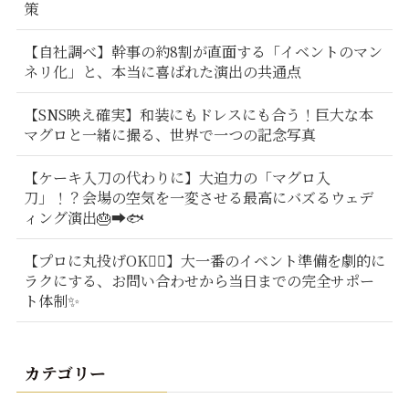
策
【自社調べ】幹事の約8割が直面する「イベントのマン
ネリ化」と、本当に喜ばれた演出の共通点
【SNS映え確実】和装にもドレスにも合う！巨大な本
マグロと一緒に撮る、世界で一つの記念写真
【ケーキ入刀の代わりに】大迫力の「マグロ入
刀」！？会場の空気を一変させる最高にバズるウェデ
ィング演出🎂➡️🐟
【プロに丸投げOK🙆‍♂️】大一番のイベント準備を劇的に
ラクにする、お問い合わせから当日までの完全サポー
ト体制✨
カテゴリー