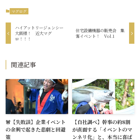
マグログ
ハイアットリージェンシー
住宅設備機器の販売会 集
大阪様！ 近大マグ
客イベント！ Vol.1
ロ！！！
関連記事
🚨【失敗談】企業イベント
【自社調べ】幹事の約8割
の余興で起きた悲劇と回避
が直面する「イベントのマ
策
ンネリ化」と、本当に喜ば