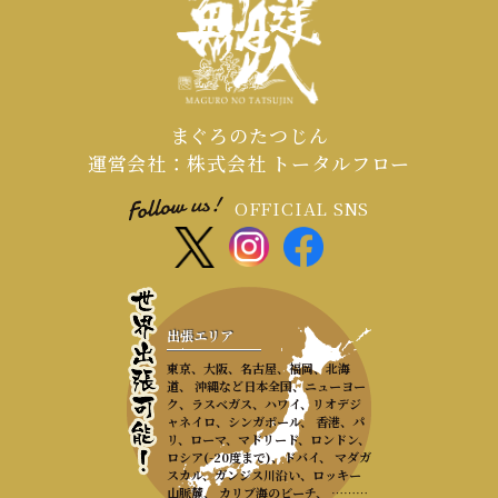
まぐろのたつじん
運営会社：株式会社 トータルフロー
OFFICIAL SNS
出張エリア
東京、大阪、名古屋、福岡、北海
道、 沖縄など日本全国、ニューヨー
ク、ラスベガス、ハワイ、リオデジ
ャネイロ、シンガポール、 香港、パ
リ、ローマ、マドリード、ロンドン、
ロシア(-20度まで)、ドバイ、 マダガ
スカル、ガンジス川沿い、ロッキー
山脈麓、 カリブ海のビーチ、 ………