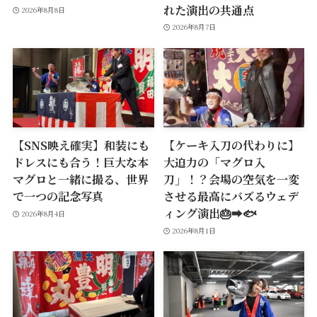
れた演出の共通点
2026年8月8日
2026年8月7日
【SNS映え確実】和装にも
【ケーキ入刀の代わりに】
ドレスにも合う！巨大な本
大迫力の「マグロ入
マグロと一緒に撮る、世界
刀」！？会場の空気を一変
で一つの記念写真
させる最高にバズるウェデ
ィング演出🎂➡️🐟
2026年8月4日
2026年8月1日