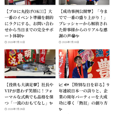
【プロに丸投げOK🙆‍♂️】大
【成功事例公開🎊】「今ま
一番のイベント準備を劇的
でで一番の盛り上がり！」
にラクにする、お問い合わ
プレッシャーから解放され
せから当日までの完全サポ
た幹事様からのリアルな感
ート体制✨
謝の声😭✨
2026年7月31日
2026年7月30日
【役員も大満足💯】社長や
📈 🐟 【特別な日を彩る】9
VIPが思わず笑顔に！フォ
年連続日本一の誇りと、企
ーマルな式典でも品格を保
業の周年パーティーを大成
つ「一流のおもてなし」✨
功に導く「熱狂」の創り方
✨
2026年7月28日