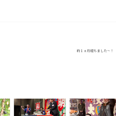
約１ヵ月経ちました～！