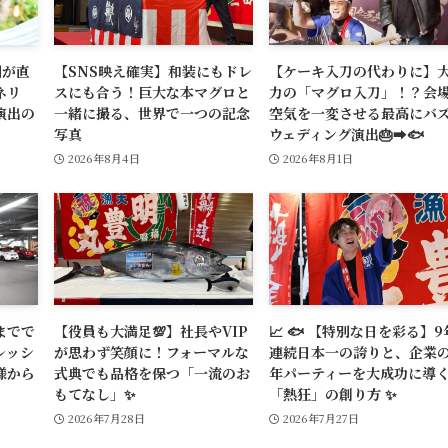
割が直
【SNS映え確実】和装にもドレ
【ケーキ入刀の代わりに】
ネリ
スにも合う！巨大な本マグロと
力の「マグロ入刀」！？会
演出の
一緒に撮る、世界で一つの記念
空気を一変させる最高にバ
写真
ウェディング演出🎂➡️🐟
2026年8月4日
2026年8月1日
までで
【役員も大満足💯】社長やVIP
📈 🐟 【特別な日を彩る】9
レッシ
が思わず笑顔に！フォーマルな
連続日本一の誇りと、企業
様から
式典でも品格を保つ「一流のお
年パーティーを大成功に導
もてなし」✨
「熱狂」の創り方 ✨
2026年7月28日
2026年7月27日