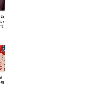
大迫
場の
ズる
年
の周
く