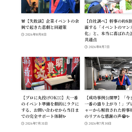
🚨【失敗談】企業イベントの余
【自社調べ】幹事の約8
興で起きた悲劇と回避策
面する「イベントのマン
化」と、本当に喜ばれた
2026年8月8日
共通点
2026年8月7日
【プロに丸投げOK🙆‍♂️】大一番
【成功事例公開🎊】「今
のイベント準備を劇的にラクに
一番の盛り上がり！」プ
する、お問い合わせから当日ま
ャーから解放された幹事
での完全サポート体制✨
のリアルな感謝の声😭✨
2026年7月31日
2026年7月30日