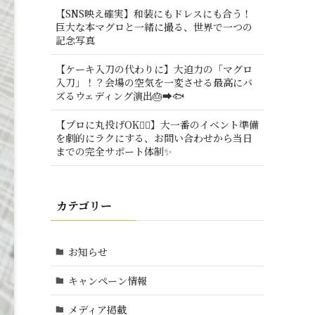
【SNS映え確実】和装にもドレスにも合う！
巨大な本マグロと一緒に撮る、世界で一つの
記念写真
【ケーキ入刀の代わりに】大迫力の「マグロ
入刀」！？会場の空気を一変させる最高にバ
ズるウェディング演出🎂➡️🐟
【プロに丸投げOK🙆‍♂️】大一番のイベント準備
を劇的にラクにする、お問い合わせから当日
までの完全サポート体制✨
カテゴリー
お知らせ
キャンペーン情報
メディア掲載