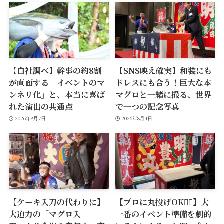
【自社調べ】幹事の約8割
【SNS映え確実】和装にも
が直面する「イベントのマ
ドレスにも合う！巨大な本
ンネリ化」と、本当に喜ば
マグロと一緒に撮る、世界
れた演出の共通点
で一つの記念写真
2026年8月7日
2026年8月4日
【ケーキ入刀の代わりに】
【プロに丸投げOK🙆‍♂️】大
大迫力の「マグロ入
一番のイベント準備を劇的