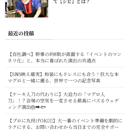
て【シビ】とは？
最近の投稿
【自社調べ】幹事の約8割が直面する「イベントのマン
ネリ化」と、本当に喜ばれた演出の共通点
【SNS映え確実】和装にもドレスにも合う！巨大な本
マグロと一緒に撮る、世界で一つの記念写真
【ケーキ入刀の代わりに】大迫力の「マグロ入
刀」！？会場の空気を一変させる最高にバズるウェデ
ィング演出🎂➡️🐟
【プロに丸投げOK🙆‍♂️】大一番のイベント準備を劇的に
ラクにする、お問い合わせから当日までの完全サポー