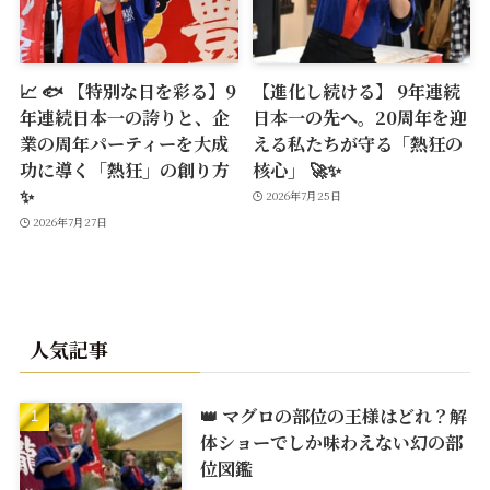
📈 🐟 【特別な日を彩る】9
【進化し続ける】 9年連続
年連続日本一の誇りと、企
日本一の先へ。20周年を迎
業の周年パーティーを大成
える私たちが守る「熱狂の
功に導く「熱狂」の創り方
核心」 🚀✨
✨
2026年7月25日
2026年7月27日
人気記事
👑 マグロの部位の王様はどれ？解
体ショーでしか味わえない幻の部
位図鑑