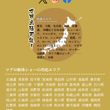
出張エリア
東京、大阪、名古屋、福岡、北海
道、 沖縄など日本全国、ニューヨー
ク、ラスベガス、ハワイ、リオデジ
ャネイロ、シンガポール、 香港、パ
リ、ローマ、マドリード、ロンドン、
ロシア(-20度まで)、ドバイ、 マダガ
スカル、ガンジス川沿い、ロッキー
山脈麓、 カリブ海のビーチ、 ………
地球上、全域
マグロ解体ショーの対応エリア
北海道
青森県
岩手県
宮城県
秋田県
山形県
福島県
東京都
埼玉県
神奈川県
千葉県
茨城県
栃木県
群馬県
富山県
石川県
福井県
山梨県
長野県
新潟県
静岡県
愛知県
岐阜県
大阪府
三重県
滋賀県
京都府
兵庫県
奈良県
和歌山県
鳥取県
島根県
岡山県
広島県
山口県
徳島県
香川県
愛媛県
高知県
福岡県
佐賀県
長崎県
宮崎県
大分県
熊本県
鹿児島県
沖縄県
関西