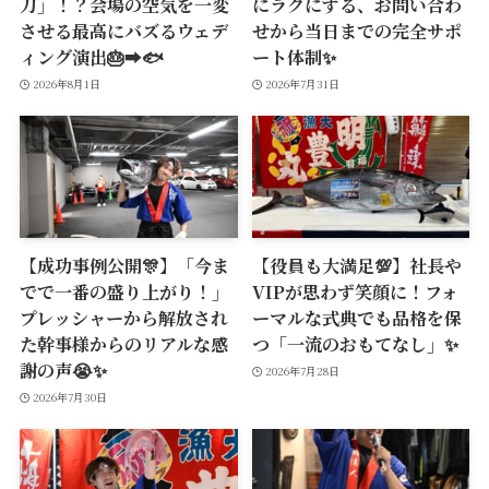
刀」！？会場の空気を一変
にラクにする、お問い合わ
させる最高にバズるウェデ
せから当日までの完全サポ
ィング演出🎂➡️🐟
ート体制✨
2026年8月1日
2026年7月31日
【成功事例公開🎊】「今ま
【役員も大満足💯】社長や
でで一番の盛り上がり！」
VIPが思わず笑顔に！フォ
プレッシャーから解放され
ーマルな式典でも品格を保
た幹事様からのリアルな感
つ「一流のおもてなし」✨
謝の声😭✨
2026年7月28日
2026年7月30日