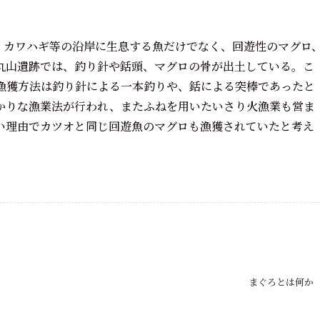
、カワハギ等の沿岸に生息する魚だけでなく、回遊性のマグロ
丸山遺跡では、釣り針や銛頭、マグロの骨が出土している。こ
漁獲方法は釣り針による一本釣りや、銛による突棒であったと
かりな漁業法が行われ、またふねを用いたいさり火漁業も営ま
い理由でカツオと同じ回遊魚のマグロも漁獲されていたと考え
まぐろとは何か