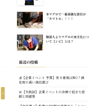
本マグロで一番高価な部位が
、
「カマトロ」！！！
鮪達人よりマグロの食文化につ
いて【シビ】とは？
最近の投稿
💰【企業イベント 予算】安さ重視はNG？満
足度の高い演出選び
🚨【失敗談】企業イベントの余興で起きた悲
劇と回避策
【自社調べ】幹事の約8割が直面する「イベン