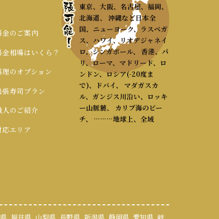
東京、大阪、名古屋、福岡、
北海道、 沖縄など日本全
国、ニューヨーク、ラスベガ
 料金のご案内
ス、ハワイ、リオデジャネイ
ロ、シンガポール、 香港、パ
 料金相場はいくら？
リ、ローマ、マドリード、ロ
 料理のオプション
ンドン、ロシア(-20度ま
で)、ドバイ、 マダガスカ
 出張寿司プラン
ル、ガンジス川沿い、ロッキ
ー山脈麓、 カリブ海のビー
 職人のご紹介
チ、 ………地球上、全域
 対応エリア
県
福井県
山梨県
長野県
新潟県
静岡県
愛知県
岐