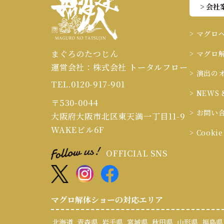
> 会社
> マグロ
まぐろのたつじん
> マグロ
運営会社：株式会社 トータルフロー
> 演出の
TEL.0120-917-901
> NEWS 
〒530-0044
> お問い
大阪府大阪市北区東天満一丁目11-9
WAKEビル6F
> Cook
OFFICIAL SNS
マグロ解体ショーの対応エリア
北海道
青森県
岩手県
宮城県
秋田県
山形県
福島県