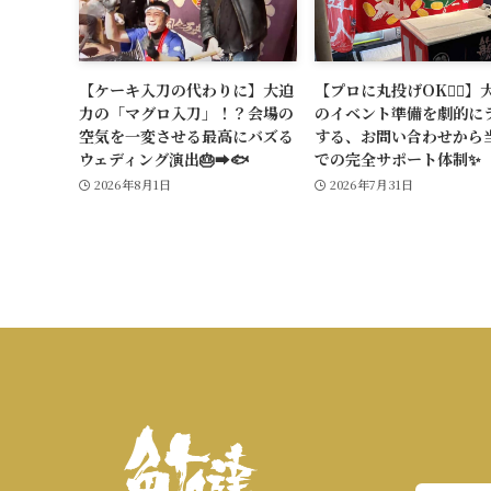
【ケーキ入刀の代わりに】大迫
【プロに丸投げOK🙆‍♂️】
力の「マグロ入刀」！？会場の
のイベント準備を劇的に
空気を一変させる最高にバズる
する、お問い合わせから
ウェディング演出🎂➡️🐟
での完全サポート体制✨
2026年8月1日
2026年7月31日