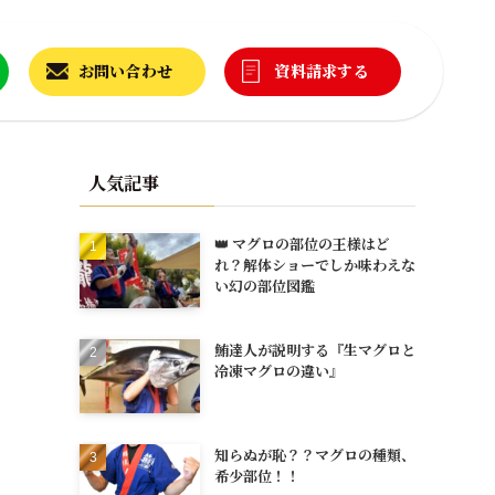
お問い合わせ
資料請求する
人気記事
👑 マグロの部位の王様はど
れ？解体ショーでしか味わえな
い幻の部位図鑑
鮪達人が説明する『生マグロと
冷凍マグロの違い』
知らぬが恥？？マグロの種類、
希少部位！！