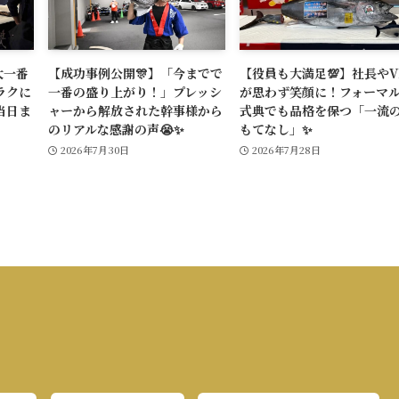
大一番
【成功事例公開🎊】「今までで
【役員も大満足💯】社長やV
ラクに
一番の盛り上がり！」プレッシ
が思わず笑顔に！フォーマ
当日ま
ャーから解放された幹事様から
式典でも品格を保つ「一流
のリアルな感謝の声😭✨
もてなし」✨
2026年7月30日
2026年7月28日