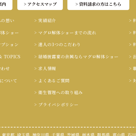
案内
> アクセスマップ
> 資料請求の方はこちら
への想い
> 実績紹介
>
解体ショー
> マグロ解体ショーまでの流れ
>
オプション
> 達人の3つのこだわり
>
& TOPICS
> 結婚披露宴の余興ならマグロ解体ショー
>
合わせ
> 求人情報
>
ieについて
> よくあるご質問
>
> 衛生管理への取り組み
> プライバシポリシー
東京都
埼玉県
神奈川県
千葉県
茨城県
栃木県
群馬県
富山県
石川