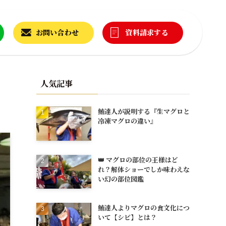
お問い合わせ
資料請求する
人気記事
鮪達人が説明する『生マグロと
冷凍マグロの違い』
👑 マグロの部位の王様はど
れ？解体ショーでしか味わえな
い幻の部位図鑑
鮪達人よりマグロの食文化につ
いて【シビ】とは？