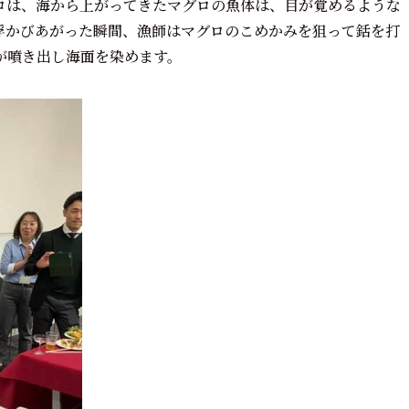
ロは、海から上がってきたマグロの魚体は、目が覚めるような
浮かびあがった瞬間、漁師はマグロのこめかみを狙って銛を打
が噴き出し海面を染めます。