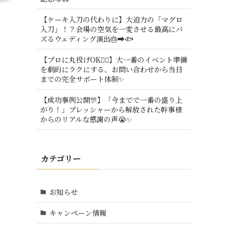
【ケーキ入刀の代わりに】大迫力の「マグロ
入刀」！？会場の空気を一変させる最高にバ
ズるウェディング演出🎂➡️🐟
【プロに丸投げOK🙆‍♂️】大一番のイベント準備
を劇的にラクにする、お問い合わせから当日
までの完全サポート体制✨
【成功事例公開🎊】「今までで一番の盛り上
がり！」プレッシャーから解放された幹事様
からのリアルな感謝の声😭✨
カテゴリー
お知らせ
キャンペーン情報