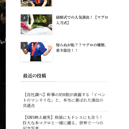
結婚式での人気演出！【マグロ
入刀式】
知らぬが恥？？マグロの種類、
希少部位！！
最近の投稿
【自社調べ】幹事の約8割が直面する「イベン
トのマンネリ化」と、本当に喜ばれた演出の
共通点
【SNS映え確実】和装にもドレスにも合う！
巨大な本マグロと一緒に撮る、世界で一つの
記念写真