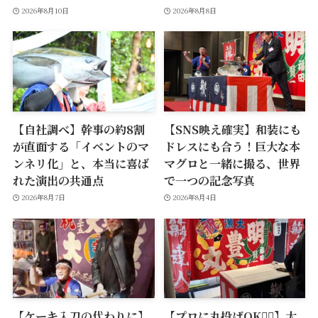
2026年8月10日
2026年8月8日
【自社調べ】幹事の約8割
【SNS映え確実】和装にも
が直面する「イベントのマ
ドレスにも合う！巨大な本
ンネリ化」と、本当に喜ば
マグロと一緒に撮る、世界
れた演出の共通点
で一つの記念写真
2026年8月7日
2026年8月4日
【ケーキ入刀の代わりに】
【プロに丸投げOK🙆‍♂️】大