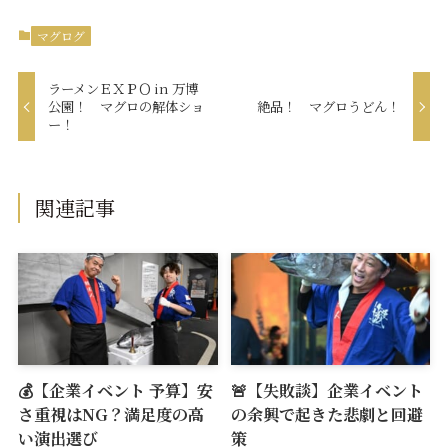
マグログ
ラーメンＥＸＰＯ in 万博
公園！ マグロの解体ショ
絶品！ マグロうどん！
ー！
関連記事
💰【企業イベント 予算】安
🚨【失敗談】企業イベント
さ重視はNG？満足度の高
の余興で起きた悲劇と回避
い演出選び
策