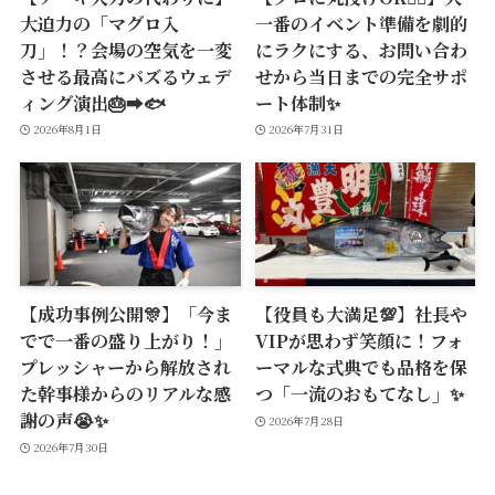
大迫力の「マグロ入
一番のイベント準備を劇的
刀」！？会場の空気を一変
にラクにする、お問い合わ
させる最高にバズるウェデ
せから当日までの完全サポ
ィング演出🎂➡️🐟
ート体制✨
2026年8月1日
2026年7月31日
【成功事例公開🎊】「今ま
【役員も大満足💯】社長や
でで一番の盛り上がり！」
VIPが思わず笑顔に！フォ
プレッシャーから解放され
ーマルな式典でも品格を保
た幹事様からのリアルな感
つ「一流のおもてなし」✨
謝の声😭✨
2026年7月28日
2026年7月30日