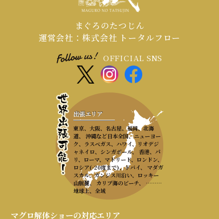
まぐろのたつじん
運営会社：株式会社 トータルフロー
OFFICIAL SNS
出張エリア
東京、大阪、名古屋、福岡、北海
道、 沖縄など日本全国、ニューヨー
ク、ラスベガス、ハワイ、リオデジ
ャネイロ、シンガポール、 香港、パ
リ、ローマ、マドリード、ロンドン、
ロシア(-20度まで)、ドバイ、 マダガ
スカル、ガンジス川沿い、ロッキー
山脈麓、 カリブ海のビーチ、 ………
地球上、全域
マグロ解体ショーの対応エリア