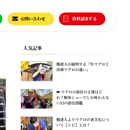
お問い合わせ
資料請求する
人気記事
鮪達人が説明する『生マグロと
冷凍マグロの違い』
👑 マグロの部位の王様はど
れ？解体ショーでしか味わえな
い幻の部位図鑑
鮪達人よりマグロの食文化につ
いて【シビ】とは？