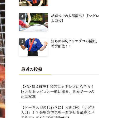
結婚式での人気演出！【マグロ
入刀式】
知らぬが恥？？マグロの種類、
希少部位！！
最近の投稿
【SNS映え確実】和装にもドレスにも合う！
巨大な本マグロと一緒に撮る、世界で一つの
記念写真
【ケーキ入刀の代わりに】大迫力の「マグロ
入刀」！？会場の空気を一変させる最高にバ
ズるウェディング演出🎂➡️🐟