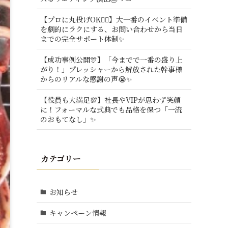
【プロに丸投げOK🙆‍♂️】大一番のイベント準備
を劇的にラクにする、お問い合わせから当日
までの完全サポート体制✨
【成功事例公開🎊】「今までで一番の盛り上
がり！」プレッシャーから解放された幹事様
からのリアルな感謝の声😭✨
【役員も大満足💯】社長やVIPが思わず笑顔
に！フォーマルな式典でも品格を保つ「一流
のおもてなし」✨
カテゴリー
お知らせ
キャンペーン情報