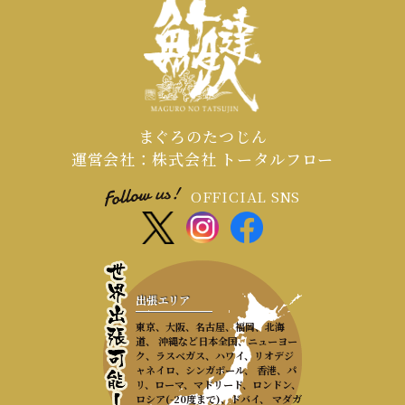
まぐろのたつじん
運営会社：株式会社 トータルフロー
OFFICIAL SNS
出張エリア
東京、大阪、名古屋、福岡、北海
道、 沖縄など日本全国、ニューヨー
ク、ラスベガス、ハワイ、リオデジ
ャネイロ、シンガポール、 香港、パ
リ、ローマ、マドリード、ロンドン、
ロシア(-20度まで)、ドバイ、 マダガ