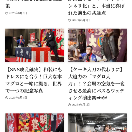
策
ンネリ化」と、本当に喜ば
れた演出の共通点
2026年8月8日
2026年8月7日
【SNS映え確実】和装にも
【ケーキ入刀の代わりに】
ドレスにも合う！巨大な本
大迫力の「マグロ入
マグロと一緒に撮る、世界
刀」！？会場の空気を一変
で一つの記念写真
させる最高にバズるウェデ
ィング演出🎂➡️🐟
2026年8月4日
2026年8月1日