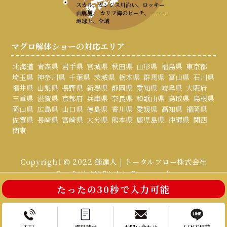
スカル、ガンジス川沿い、ロッキー
山脈麓、 カリブ海のビーチ、 ………
地球上、全域
マグロ解体ショーの対応エリア
北海道
青森県
岩手県
宮城県
秋田県
山形県
福島県
東京都
埼玉県
神奈川県
千葉県
茨城県
栃木県
群馬県
富山県
石川県
福井県
山梨県
長野県
新潟県
静岡県
愛知県
岐阜県
大阪府
三重県
滋賀県
京都府
兵庫県
奈良県
和歌山県
鳥取県
島根県
岡山県
広島県
山口県
徳島県
香川県
愛媛県
高知県
福岡県
佐賀県
長崎県
宮崎県
大分県
熊本県
鹿児島県
沖縄県
関西
関東
Copyright © 2022 鮪達人 | トータルフロー株式会社
Co., Ltd All Rights Reserved.
たったの30秒で入力可能
お電話はこちら
お問い合わせ
TEL
資料請求
お問い合わせ
LINE相談