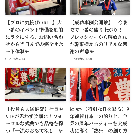
【プロに丸投げOK🙆‍♂️】大
【成功事例公開🎊】「今ま
一番のイベント準備を劇的
でで一番の盛り上がり！」
にラクにする、お問い合わ
プレッシャーから解放され
せから当日までの完全サポ
た幹事様からのリアルな感
ート体制✨
謝の声😭✨
2026年7月31日
2026年7月30日
【役員も大満足💯】社長や
📈 🐟 【特別な日を彩る】9
VIPが思わず笑顔に！フォ
年連続日本一の誇りと、企
ーマルな式典でも品格を保
業の周年パーティーを大成
つ「一流のおもてなし」✨
功に導く「熱狂」の創り方