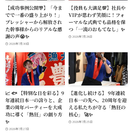
【成功事例公開🎊】「今ま
【役員も大満足💯】社長や
でで一番の盛り上がり！」
VIPが思わず笑顔に！フォ
プレッシャーから解放され
ーマルな式典でも品格を保
た幹事様からのリアルな感
つ「一流のおもてなし」✨
謝の声😭✨
2026年7月28日
2026年7月30日
📈 🐟 【特別な日を彩る】9
【進化し続ける】 9年連続
年連続日本一の誇りと、企
日本一の先へ。20周年を迎
業の周年パーティーを大成
える私たちが守る「熱狂の
功に導く「熱狂」の創り方
核心」 🚀✨
✨
2026年7月25日
2026年7月27日