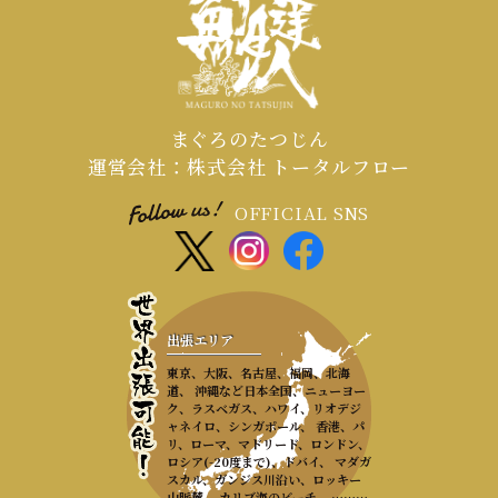
まぐろのたつじん
運営会社：株式会社 トータルフロー
OFFICIAL SNS
出張エリア
東京、大阪、名古屋、福岡、北海
道、 沖縄など日本全国、ニューヨー
ク、ラスベガス、ハワイ、リオデジ
ャネイロ、シンガポール、 香港、パ
リ、ローマ、マドリード、ロンドン、
ロシア(-20度まで)、ドバイ、 マダガ
スカル、ガンジス川沿い、ロッキー
山脈麓、 カリブ海のビーチ、 ………