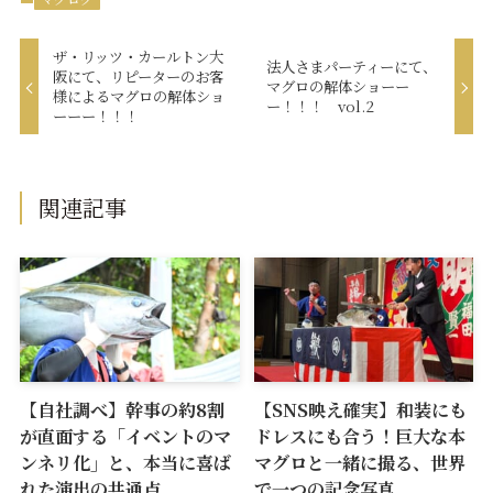
ザ・リッツ・カールトン大
法人さまパーティーにて、
阪にて、リピーターのお客
マグロの解体ショーー
様によるマグロの解体ショ
ー！！！ vol.2
ーーー！！！
関連記事
【自社調べ】幹事の約8割
【SNS映え確実】和装にも
が直面する「イベントのマ
ドレスにも合う！巨大な本
ンネリ化」と、本当に喜ば
マグロと一緒に撮る、世界
れた演出の共通点
で一つの記念写真