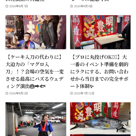
2026年8月7日
2026年8月4日
【ケーキ入刀の代わりに】
【プロに丸投げOK🙆‍♂️】大
大迫力の「マグロ入
一番のイベント準備を劇的
刀」！？会場の空気を一変
にラクにする、お問い合わ
させる最高にバズるウェデ
せから当日までの完全サポ
ィング演出🎂➡️🐟
ート体制✨
2026年8月1日
2026年7月31日