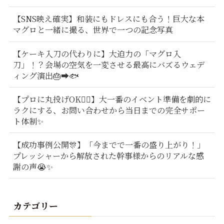
【SNS映え確実】和装にもドレスにも合う！巨大な本
マグロと一緒に撮る、世界で一つの記念写真
【ケーキ入刀の代わりに】大迫力の「マグロ入
刀」！？会場の空気を一変させる最高にバズるウェデ
ィング演出🎂➡️🐟
【プロに丸投げOK🙆‍♂️】大一番のイベント準備を劇的に
ラクにする、お問い合わせから当日までの完全サポー
ト体制✨
【成功事例公開🎊】「今までで一番の盛り上がり！」
プレッシャーから解放された幹事様からのリアルな感
謝の声😭✨
カテゴリー