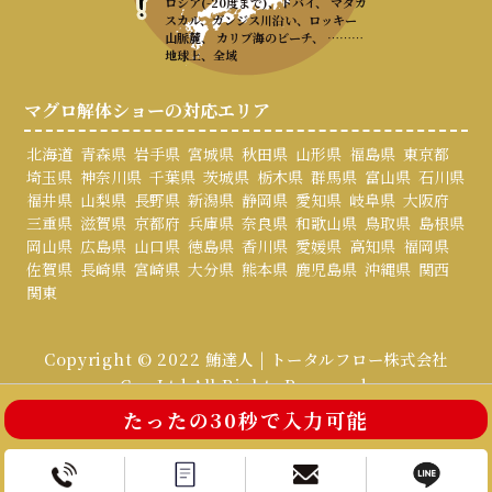
ロシア(-20度まで)、ドバイ、 マダガ
スカル、ガンジス川沿い、ロッキー
山脈麓、 カリブ海のビーチ、 ………
地球上、全域
マグロ解体ショーの対応エリア
北海道
青森県
岩手県
宮城県
秋田県
山形県
福島県
東京都
埼玉県
神奈川県
千葉県
茨城県
栃木県
群馬県
富山県
石川県
福井県
山梨県
長野県
新潟県
静岡県
愛知県
岐阜県
大阪府
三重県
滋賀県
京都府
兵庫県
奈良県
和歌山県
鳥取県
島根県
岡山県
広島県
山口県
徳島県
香川県
愛媛県
高知県
福岡県
佐賀県
長崎県
宮崎県
大分県
熊本県
鹿児島県
沖縄県
関西
関東
Copyright © 2022 鮪達人 | トータルフロー株式会社
Co., Ltd All Rights Reserved.
たったの30秒で入力可能
お電話はこちら
お問い合わせ