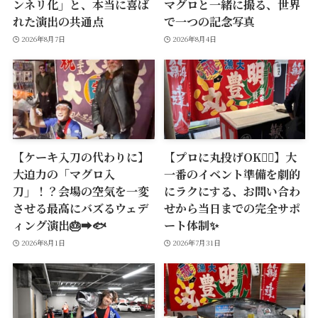
ンネリ化」と、本当に喜ば
マグロと一緒に撮る、世界
れた演出の共通点
で一つの記念写真
2026年8月7日
2026年8月4日
【ケーキ入刀の代わりに】
【プロに丸投げOK🙆‍♂️】大
大迫力の「マグロ入
一番のイベント準備を劇的
刀」！？会場の空気を一変
にラクにする、お問い合わ
させる最高にバズるウェデ
せから当日までの完全サポ
ィング演出🎂➡️🐟
ート体制✨
2026年8月1日
2026年7月31日