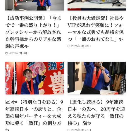
【成功事例公開🎊】「今ま
【役員も大満足💯】社長や
でで一番の盛り上がり！」
VIPが思わず笑顔に！フォ
プレッシャーから解放され
ーマルな式典でも品格を保
た幹事様からのリアルな感
つ「一流のおもてなし」✨
謝の声😭✨
2026年7月28日
2026年7月30日
📈 🐟 【特別な日を彩る】9
【進化し続ける】 9年連続
年連続日本一の誇りと、企
日本一の先へ。20周年を迎
業の周年パーティーを大成
える私たちが守る「熱狂の
功に導く「熱狂」の創り方
核心」 🚀✨
✨
2026年7月25日