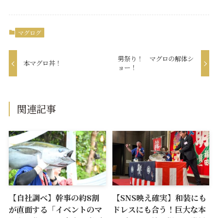
マグログ
男祭り！ マグロの解体シ
本マグロ丼！
ョー！
関連記事
【自社調べ】幹事の約8割
【SNS映え確実】和装にも
が直面する「イベントのマ
ドレスにも合う！巨大な本