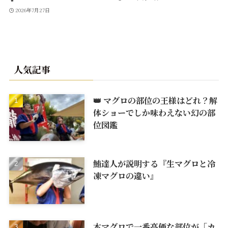
2026年7月27日
人気記事
👑 マグロの部位の王様はどれ？解
体ショーでしか味わえない幻の部
位図鑑
鮪達人が説明する『生マグロと冷
凍マグロの違い』
本マグロで一番高価な部位が「カ