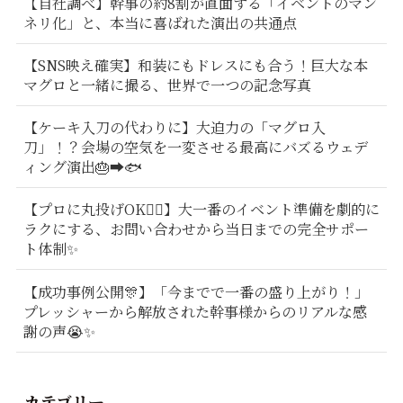
【自社調べ】幹事の約8割が直面する「イベントのマン
ネリ化」と、本当に喜ばれた演出の共通点
【SNS映え確実】和装にもドレスにも合う！巨大な本
マグロと一緒に撮る、世界で一つの記念写真
【ケーキ入刀の代わりに】大迫力の「マグロ入
刀」！？会場の空気を一変させる最高にバズるウェデ
ィング演出🎂➡️🐟
【プロに丸投げOK🙆‍♂️】大一番のイベント準備を劇的に
ラクにする、お問い合わせから当日までの完全サポー
ト体制✨
【成功事例公開🎊】「今までで一番の盛り上がり！」
プレッシャーから解放された幹事様からのリアルな感
謝の声😭✨
カテゴリー