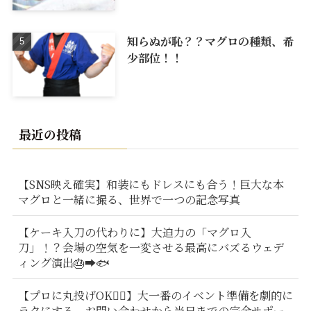
知らぬが恥？？マグロの種類、希
少部位！！
最近の投稿
【SNS映え確実】和装にもドレスにも合う！巨大な本
マグロと一緒に撮る、世界で一つの記念写真
【ケーキ入刀の代わりに】大迫力の「マグロ入
刀」！？会場の空気を一変させる最高にバズるウェデ
ィング演出🎂➡️🐟
【プロに丸投げOK🙆‍♂️】大一番のイベント準備を劇的に
ラクにする、お問い合わせから当日までの完全サポー