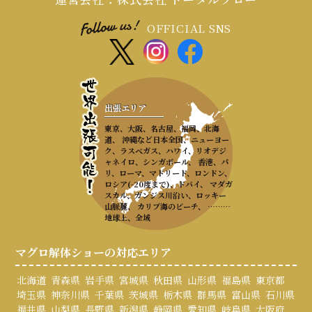
OFFICIAL SNS
出張エリア
東京、大阪、名古屋、福岡、北海
道、 沖縄など日本全国、ニューヨー
ク、ラスベガス、ハワイ、リオデジ
ャネイロ、シンガポール、 香港、パ
リ、ローマ、マドリード、ロンドン、
ロシア(-20度まで)、ドバイ、 マダガ
スカル、ガンジス川沿い、ロッキー
山脈麓、 カリブ海のビーチ、 ………
地球上、全域
マグロ解体ショーの対応エリア
北海道
青森県
岩手県
宮城県
秋田県
山形県
福島県
東京都
埼玉県
神奈川県
千葉県
茨城県
栃木県
群馬県
富山県
石川県
福井県
山梨県
長野県
新潟県
静岡県
愛知県
岐阜県
大阪府