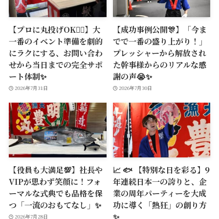
【プロに丸投げOK🙆‍♂️】大
【成功事例公開🎊】「今ま
一番のイベント準備を劇的
でで一番の盛り上がり！」
にラクにする、お問い合わ
プレッシャーから解放され
せから当日までの完全サポ
た幹事様からのリアルな感
ート体制✨
謝の声😭✨
2026年7月31日
2026年7月30日
【役員も大満足💯】社長や
📈 🐟 【特別な日を彩る】9
VIPが思わず笑顔に！フォ
年連続日本一の誇りと、企
ーマルな式典でも品格を保
業の周年パーティーを大成
つ「一流のおもてなし」✨
功に導く「熱狂」の創り方
✨
2026年7月28日