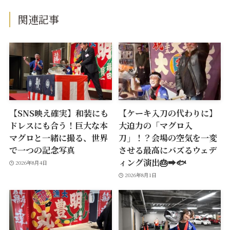
関連記事
【SNS映え確実】和装にも
【ケーキ入刀の代わりに】
ドレスにも合う！巨大な本
大迫力の「マグロ入
マグロと一緒に撮る、世界
刀」！？会場の空気を一変
で一つの記念写真
させる最高にバズるウェデ
ィング演出🎂➡️🐟
2026年8月4日
2026年8月1日