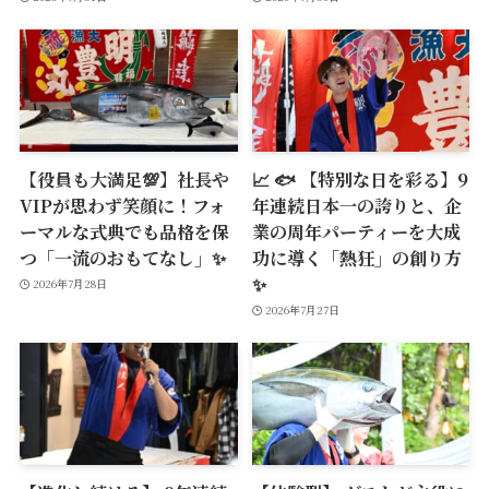
【役員も大満足💯】社長や
📈 🐟 【特別な日を彩る】9
VIPが思わず笑顔に！フォ
年連続日本一の誇りと、企
ーマルな式典でも品格を保
業の周年パーティーを大成
つ「一流のおもてなし」✨
功に導く「熱狂」の創り方
✨
2026年7月28日
2026年7月27日