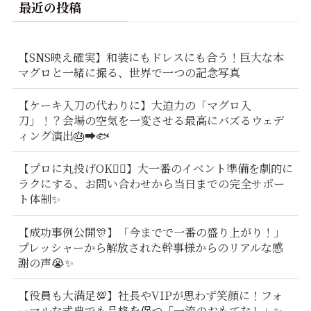
最近の投稿
【SNS映え確実】和装にもドレスにも合う！巨大な本
マグロと一緒に撮る、世界で一つの記念写真
【ケーキ入刀の代わりに】大迫力の「マグロ入
刀」！？会場の空気を一変させる最高にバズるウェデ
ィング演出🎂➡️🐟
【プロに丸投げOK🙆‍♂️】大一番のイベント準備を劇的に
ラクにする、お問い合わせから当日までの完全サポー
ト体制✨
【成功事例公開🎊】「今までで一番の盛り上がり！」
プレッシャーから解放された幹事様からのリアルな感
謝の声😭✨
【役員も大満足💯】社長やVIPが思わず笑顔に！フォ
ーマルな式典でも品格を保つ「一流のおもてなし」✨