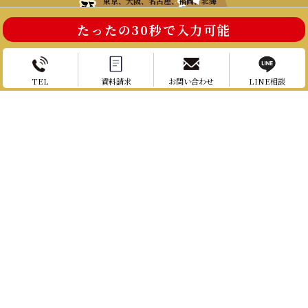
東京、大阪、名古屋、福岡、北海
道、 沖縄など日本全国、ニューヨー
ク、ラスベガス、ハワイ、リオデジ
たったの30秒で入力可能
ャネイロ、シンガポール、 香港、パ
リ、ローマ、マドリード、ロンドン、
ロシア(-20度まで)、ドバイ、 マダガ
お電話はこちら
お問い合わせ
スカル、ガンジス川沿い、ロッキー
山脈麓、 カリブ海のビーチ、 ………
TEL
資料請求
お問い合わせ
LINE相談
地球上、全域
マグロ解体ショーの対応エリア
北海道
青森県
岩手県
宮城県
秋田県
山形県
福島県
東京都
埼玉県
神奈川県
千葉県
茨城県
栃木県
群馬県
富山県
石川県
福井県
山梨県
長野県
新潟県
静岡県
愛知県
岐阜県
大阪府
三重県
滋賀県
京都府
兵庫県
奈良県
和歌山県
鳥取県
島根県
岡山県
広島県
山口県
徳島県
香川県
愛媛県
高知県
福岡県
佐賀県
長崎県
宮崎県
大分県
熊本県
鹿児島県
沖縄県
関西
関東
Copyright © 2022 鮪達人 | トータルフロー株式会社
Co., Ltd All Rights Reserved.