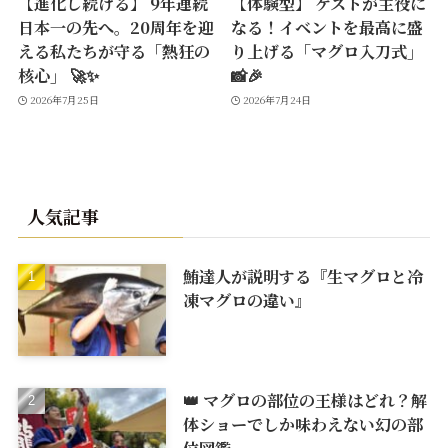
【進化し続ける】 9年連続
【体験型】 ゲストが主役に
日本一の先へ。20周年を迎
なる！イベントを最高に盛
える私たちが守る「熱狂の
り上げる「マグロ入刀式」
核心」 🚀✨
📸🎉
2026年7月25日
2026年7月24日
人気記事
鮪達人が説明する『生マグロと冷
凍マグロの違い』
👑 マグロの部位の王様はどれ？解
体ショーでしか味わえない幻の部