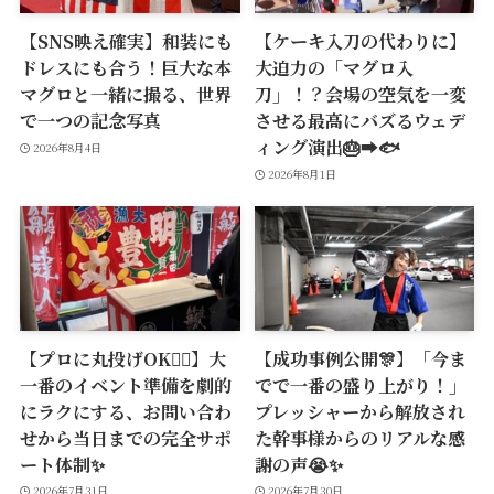
【SNS映え確実】和装にも
【ケーキ入刀の代わりに】
ドレスにも合う！巨大な本
大迫力の「マグロ入
マグロと一緒に撮る、世界
刀」！？会場の空気を一変
で一つの記念写真
させる最高にバズるウェデ
ィング演出🎂➡️🐟
2026年8月4日
2026年8月1日
【プロに丸投げOK🙆‍♂️】大
【成功事例公開🎊】「今ま
一番のイベント準備を劇的
でで一番の盛り上がり！」
にラクにする、お問い合わ
プレッシャーから解放され
せから当日までの完全サポ
た幹事様からのリアルな感
ート体制✨
謝の声😭✨
2026年7月31日
2026年7月30日