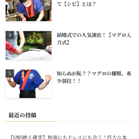
て【シビ】とは？
結婚式での人気演出！【マグロ入
刀式】
知らぬが恥？？マグロの種類、希
少部位！！
最近の投稿
【SNS映え確実】和装にもドレスにも合う！巨大な本