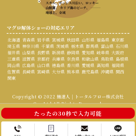
スカル、ガンジス川沿い、ロッキー
山脈麓、 カリブ海のビーチ、 ………
地球上、全域
マグロ解体ショーの対応エリア
北海道
青森県
岩手県
宮城県
秋田県
山形県
福島県
東京都
埼玉県
神奈川県
千葉県
茨城県
栃木県
群馬県
富山県
石川県
福井県
山梨県
長野県
新潟県
静岡県
愛知県
岐阜県
大阪府
三重県
滋賀県
京都府
兵庫県
奈良県
和歌山県
鳥取県
島根県
岡山県
広島県
山口県
徳島県
香川県
愛媛県
高知県
福岡県
佐賀県
長崎県
宮崎県
大分県
熊本県
鹿児島県
沖縄県
関西
関東
Copyright © 2022 鮪達人 | トータルフロー株式会社
Co., Ltd All Rights Reserved.
たったの30秒で入力可能
お電話はこちら
お問い合わせ
TEL
資料請求
お問い合わせ
LINE相談