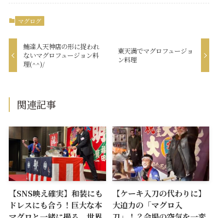
マグログ
鮪達人天神店の形に捉われ
東天満でマグロフュージョ
ないマグロフュージョン料
ン料理
理(^^)/
関連記事
【SNS映え確実】和装にも
【ケーキ入刀の代わりに】
ドレスにも合う！巨大な本
大迫力の「マグロ入
マグロと一緒に撮る、世界
刀」！？会場の空気を一変