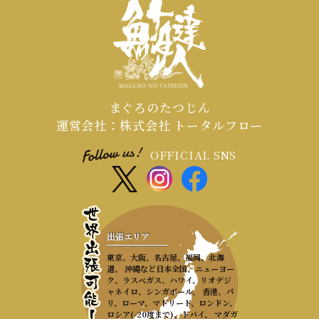
まぐろのたつじん
運営会社：株式会社 トータルフロー
OFFICIAL SNS
出張エリア
東京、大阪、名古屋、福岡、北海
道、 沖縄など日本全国、ニューヨー
ク、ラスベガス、ハワイ、リオデジ
ャネイロ、シンガポール、 香港、パ
リ、ローマ、マドリード、ロンドン、
ロシア(-20度まで)、ドバイ、 マダガ