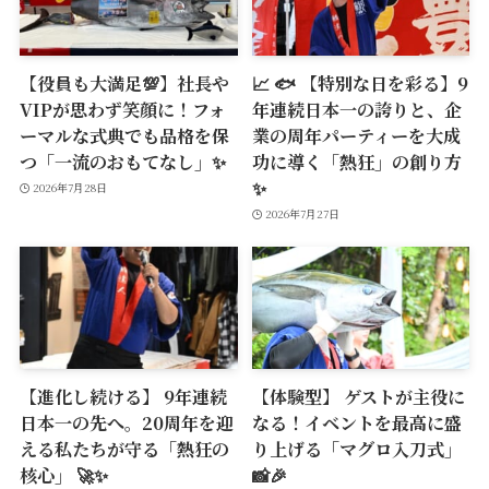
【役員も大満足💯】社長や
📈 🐟 【特別な日を彩る】9
VIPが思わず笑顔に！フォ
年連続日本一の誇りと、企
ーマルな式典でも品格を保
業の周年パーティーを大成
つ「一流のおもてなし」✨
功に導く「熱狂」の創り方
✨
2026年7月28日
2026年7月27日
【進化し続ける】 9年連続
【体験型】 ゲストが主役に
日本一の先へ。20周年を迎
なる！イベントを最高に盛
える私たちが守る「熱狂の
り上げる「マグロ入刀式」
核心」 🚀✨
📸🎉