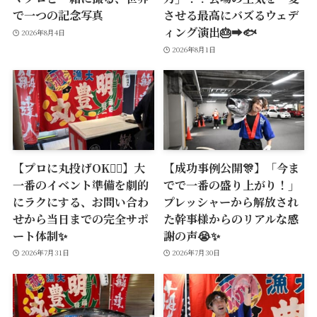
で一つの記念写真
させる最高にバズるウェデ
ィング演出🎂➡️🐟
2026年8月4日
2026年8月1日
【プロに丸投げOK🙆‍♂️】大
【成功事例公開🎊】「今ま
一番のイベント準備を劇的
でで一番の盛り上がり！」
にラクにする、お問い合わ
プレッシャーから解放され
せから当日までの完全サポ
た幹事様からのリアルな感
ート体制✨
謝の声😭✨
2026年7月31日
2026年7月30日