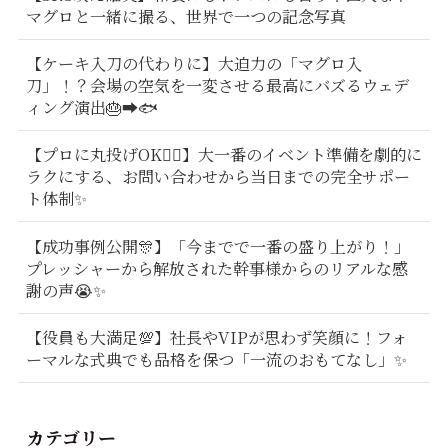
マグロと一緒に撮る、世界で一つの記念写真
【ケーキ入刀の代わりに】大迫力の「マグロ入
刀」！？会場の空気を一変させる最高にバズるウェデ
ィング演出🎂➡️🐟
【プロに丸投げOK🙆‍♂️】大一番のイベント準備を劇的に
ラクにする、お問い合わせから当日までの完全サポー
ト体制✨
【成功事例公開🎊】「今までで一番の盛り上がり！」
プレッシャーから解放された幹事様からのリアルな感
謝の声😭✨
【役員も大満足💯】社長やVIPが思わず笑顔に！フォ
ーマルな式典でも品格を保つ「一流のおもてなし」✨
カテゴリー