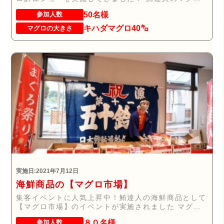
解...
50名様
参加人数
キハダマグロ40㌔
マグロの大きさ
実施日:2021年7月12日
海鮮商品の【マグロ市場】
集客イベントに人気上昇中！鮪達人の海鮮商品として
【マグロ市場】のイベントが実施されました マグロ
解...
８０名様
参加人数