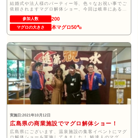
結婚式や法人様のパーティー等、色々なお祝い事でご
依頼されますマグロ解体ショー、今回は岐阜にあるパ
チン...
200
参加人数
本マグロ50㌔
マグロの大きさ
実施日:2021年10月12日
広島県の商業施設でマグロ解体ショー！
広島県にございます、温泉施設の集客イベントにマグ
ロ解体ショーを実施してきました！ 鮪達人のマグロ