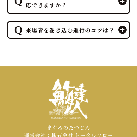
応できますか？
わう「試食」と、イベント後の楽しみ
を提供する「販売」を同時に行うこと
が可能です。
ご安心ください。出張ケータリング日
特に集客イベントや法人宴会では、こ
来場者を巻き込む進行のコツは？
本一、ケータリング部門実績No.1を誇
の「試食＆販売」の組み合わせが、イ
るプロ集団である鮪達人は、電源や水
ベント効果を最大化するプロの演出
道設備がない環境でも、そのノウハウ
来場者を巻き込む進行の最大のコツ
力・ノウハウとなります
により、屋内・屋外を問わず、迫力満
は、「参加することで特別な体験と贅
点のマグロ解体ショーと贅沢なマグロ
沢が得られる」と感じていただき、マ
料理の提供を可能にし、様々な環境で
グロ解体ショーを全員参加型のエンタ
の実施実績があります。
ーテイメントとして昇華させるプロの
演出力・ノウハウを持ち、「プロロー
グ＆サプライズ入場」で期待感を高
め、「共同作業と写真映え」で誰もが
主役になり、「ライブで食す」最高の
カタルシスを提供することがです。
まぐろのたつじん
運営会社：株式会社 トータルフロー