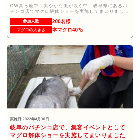
GW真っ最中！爽やかな風が吹く中、岐阜県にあるパ
チンコ店でマグロ解体ショーを実施してまいりまし
た。 ...
200名様
参加人数
本マグロ40㌔
マグロの大きさ
実施日:2022年4月30日
岐阜のパチンコ店で、集客イベントとして
マグロ解体ショーを実施してまいりました