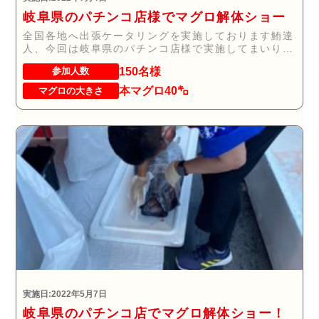
岐阜県のパチンコ店様でマグロ解体ショー
全国各地へ出張ケータリングを実施しております鮪達
人、今回は岐阜県のパチンコ店様で実施してまいりま
した...
150名様
参加人数
本マグロ40㌔
マグロの大きさ
実施日:2022年5月7日
岐阜県のパチンコ店でマグロ解体ショー！