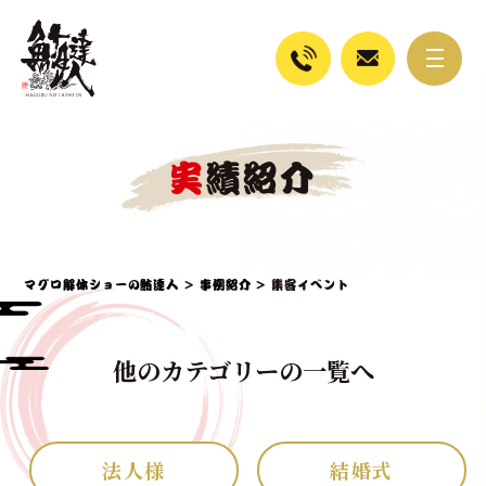
実績紹介
マグロ解体ショーの鮪達人
>
事例紹介
>
集客イベント
他のカテゴリーの一覧へ
法人様
結婚式