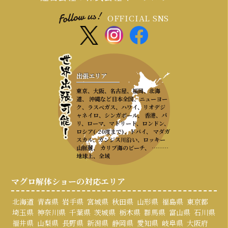
OFFICIAL SNS
出張エリア
東京、大阪、名古屋、福岡、北海
道、 沖縄など日本全国、ニューヨー
ク、ラスベガス、ハワイ、リオデジ
ャネイロ、シンガポール、 香港、パ
リ、ローマ、マドリード、ロンドン、
ロシア(-20度まで)、ドバイ、 マダガ
スカル、ガンジス川沿い、ロッキー
山脈麓、 カリブ海のビーチ、 ………
地球上、全域
マグロ解体ショーの対応エリア
北海道
青森県
岩手県
宮城県
秋田県
山形県
福島県
東京都
埼玉県
神奈川県
千葉県
茨城県
栃木県
群馬県
富山県
石川県
福井県
山梨県
長野県
新潟県
静岡県
愛知県
岐阜県
大阪府