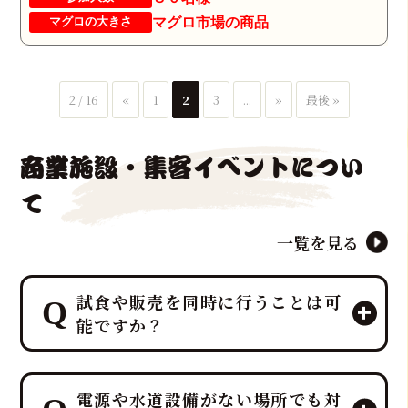
マグロ市場の商品
マグロの大きさ
2 / 16
«
1
2
3
...
»
最後 »
商業施設・集客イベントについ
て
一覧を見る
試食や販売を同時に行うことは可
能ですか？
エンターテイメントとして楽しんでい
電源や水道設備がない場所でも対
ただいた後、その場で最高の贅沢を味