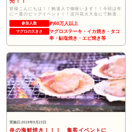
売！！
皆様こんにちは！！鮪達人で御座います！！今回は年
に一度のビッグイベント！！淀川花火大会にて鮪達人
オリ...
約60万人以上
参加人数
マグロステーキ・イカ焼き・タコ
マグロの大きさ
串・鮎塩焼き・エビ焼き等
実施日:2019年9月23日
炎の海鮮焼き！！！ 集客イベントに