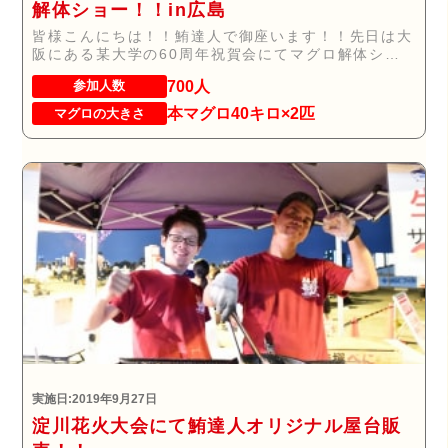
解体ショー！！in広島
皆様こんにちは！！鮪達人で御座います！！先日は大
阪にある某大学の60周年祝賀会にてマグロ解体ショ
ーを...
700人
参加人数
本マグロ40キロ×2匹
マグロの大きさ
実施日:2019年9月27日
淀川花火大会にて鮪達人オリジナル屋台販