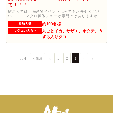
て！！！
鮪達人では、海産物イベントは何でもお任せくださ
い！！！ マグロ解体ショーが専門ではありますが、
お客...
約100名様
参加人数
丸ごとイカ、サザエ、ホタテ、う
マグロの大きさ
ずら入りタコ
3 / 4
« 先頭
«
...
2
3
4
»