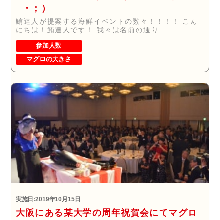
□・；）
鮪達人が提案する海鮮イベントの数々！！！！ こん
にちは！鮪達人です！ 我々は名前の通り ...
参加人数
マグロの大きさ
実施日:2019年10月15日
大阪にある某大学の周年祝賀会にてマグロ