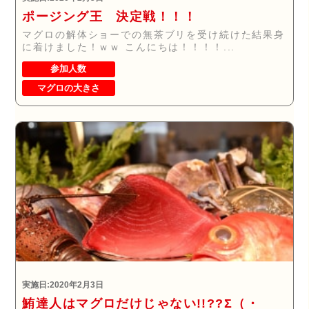
ポージング王 決定戦！！！
マグロの解体ショーでの無茶ブリを受け続けた結果身
に着けました！ｗｗ こんにちは！！！！...
参加人数
マグロの大きさ
実施日:2020年2月3日
鮪達人はマグロだけじゃない!!??Σ（・