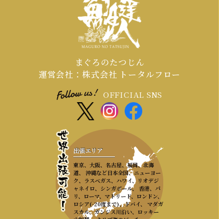
まぐろのたつじん
運営会社：株式会社 トータルフロー
OFFICIAL SNS
出張エリア
東京、大阪、名古屋、福岡、北海
道、 沖縄など日本全国、ニューヨー
ク、ラスベガス、ハワイ、リオデジ
ャネイロ、シンガポール、 香港、パ
リ、ローマ、マドリード、ロンドン、
ロシア(-20度まで)、ドバイ、 マダガ
スカル、ガンジス川沿い、ロッキー