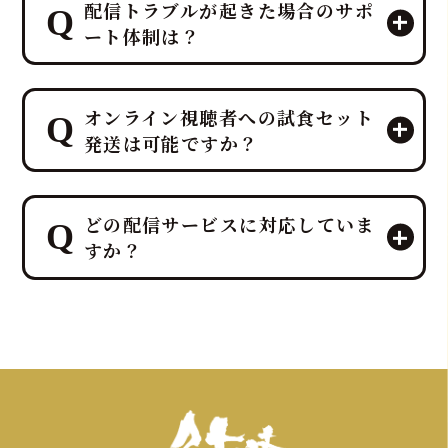
配信トラブルが起きた場合のサポ
ート体制は？
はい、オンラインマグロ解体ショーで
オンライン視聴者への試食セット
は、ライブ視聴と最高の試食体験を同
発送は可能ですか？
時に実現でき、鮪達人は「観るエンタ
メ」と「味わう贅沢」を融合させたホ
テルレベルのおもてなしを提供しま
はい、もちろん可能です！ オンライン
す。
どの配信サービスに対応していま
マグロ解体ショーの最大の魅力は、ラ
試食セットと連動した演出により、参
すか？
イブ視聴と最高の試食体験を同時に実
加者は最高のタイミングで生マグロを
現できる点にあります。
実食し、究極の「ライブ＆イート」体
私たち鮪達人は、「観るエンターテイ
鮪達人のオンラインマグロ解体ショー
験と一体感を得られます。
メント」と「味わう贅沢」を融合させ
は、お客様のイベントに合わせ各種配
た、ホテルレベルのおもてなしをご提
信サービスに柔軟に対応し、実績も豊
供します。
富です。最適なプラットフォームをご提
案できますので、目的や規模、ご予算
をお聞かせください。