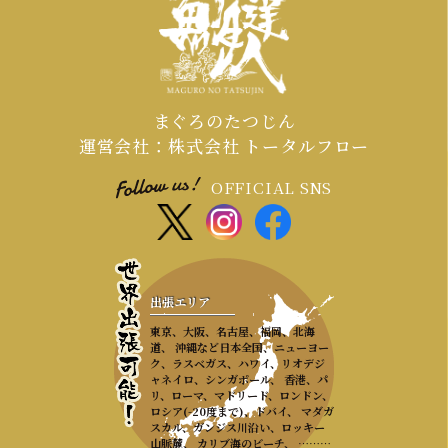
まぐろのたつじん
運営会社：株式会社 トータルフロー
OFFICIAL SNS
出張エリア
東京、大阪、名古屋、福岡、北海
道、 沖縄など日本全国、ニューヨー
ク、ラスベガス、ハワイ、リオデジ
ャネイロ、シンガポール、 香港、パ
リ、ローマ、マドリード、ロンドン、
ロシア(-20度まで)、ドバイ、 マダガ
スカル、ガンジス川沿い、ロッキー
山脈麓、 カリブ海のビーチ、 ………