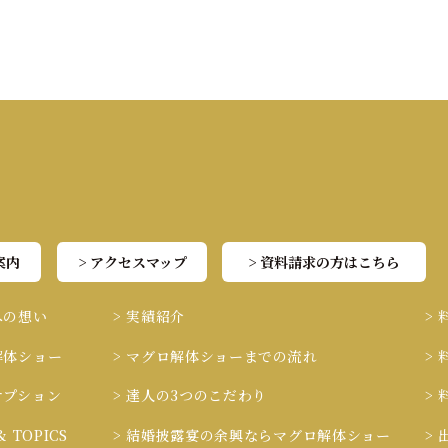
る鮪達人は、視聴者を引き込むため、進行と演出の「緩急」（
ーソナリティ」の付与という3つのプロの工夫を徹底しています
案内
> アクセスマップ
> 資料請求の方はこちら
への想い
> 実績紹介
>
解体ショー
> マグロ解体ショーまでの流れ
>
オプション
> 達人の3つのこだわり
>
& TOPICS
> 結婚披露宴の余興ならマグロ解体ショー
>