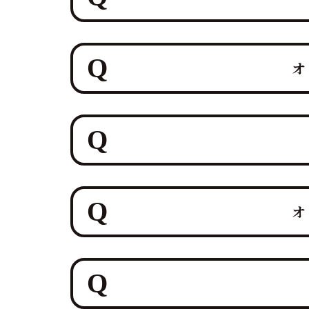
はい、オンラインマグロ解体ショー
融合させたホテルレベルのおもてな
オ
試食セットと連動した演出により、
す。
はい、もちろん可能です！ オンラ
す。
私たち鮪達人は、「観るエンターテ
鮪達人のオンラインマグロ解体ショ
フォームをご提案できますので、目
オ
オンラインでのマグロ解体ショーは
す。私たちはこの「ライブと食の融