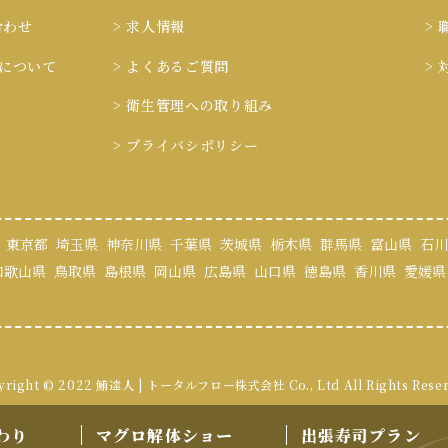
合わせ
> 求人情報
>
ieについて
> よくあるご質問
>
> 衛生管理への取り組み
> プライバシポリシー
東京都
埼玉県
神奈川県
千葉県
茨城県
栃木県
群馬県
富山県
石川
和歌山県
鳥取県
島根県
岡山県
広島県
山口県
徳島県
香川県
愛媛県
yright © 2022 鮪達人 | トータルフロー株式会社
Co., Ltd All Rights Rese
わり
マグロ解体ショー
出張寿司プラン