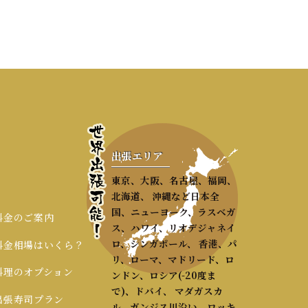
3部構成）、五感を刺激する「マルチア
。
出張エリア
東京、大阪、名古屋、福岡、
北海道、 沖縄など日本全
国、ニューヨーク、ラスベガ
 料金のご案内
ス、ハワイ、リオデジャネイ
ロ、シンガポール、 香港、パ
 料金相場はいくら？
リ、ローマ、マドリード、ロ
 料理のオプション
ンドン、ロシア(-20度ま
で)、ドバイ、 マダガスカ
 出張寿司プラン
ル、ガンジス川沿い、ロッキ