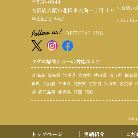
〒530-0044
> お問い
大阪府大阪市北区東天満一丁目11-9
WAKEビル6F
> Cook
OFFICIAL SNS
マグロ解体ショーの対応エリア
北海道
青森県
岩手県
宮城県
秋田県
山形県
福島県
阜県
大阪府
三重県
滋賀県
京都府
兵庫県
奈良県
県
鹿児島県
沖縄県
関西
関東
Cop
トップページ
実績紹介
こだ