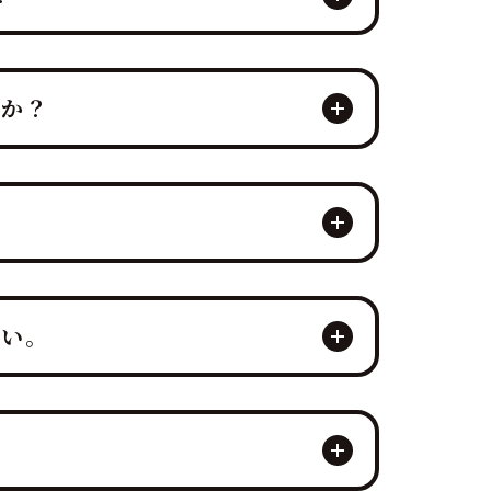
は「観るエンタメ」と「味わう贅沢」を
すか？
ブ＆イート」体験と一体感を得られま
食体験を同時に実現できる点にありま
もてなしをご提供します。
応し、実績も豊富です。最適なプラット
さい。
人の新しいエンターテイメントの形で