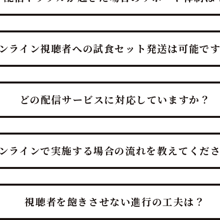
では、ライブ視聴と最高の試食体験を同時に実現でき、鮪達人
しを提供します。
ンライン視聴者への試食セット発送は可能で
参加者は最高のタイミングで生マグロを実食し、究極の「ライ
インマグロ解体ショーの最大の魅力は、ライブ視聴と最高の試
どの配信サービスに対応していますか？
イメント」と「味わう贅沢」を融合させた、ホテルレベルのお
ーは、お客様のイベントに合わせ各種配信サービスに柔軟に対
的や規模、ご予算をお聞かせください。
ンラインで実施する場合の流れを教えてくだ
、物理的な距離を超えて「豪快さと贅沢」を共有できる、鮪達
合」をプロの演出力・ノウハウで実現します。
視聴者を飽きさせない進行の工夫は？