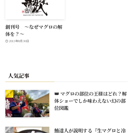
創刊号 ～なぜマグロの解
体を？～
2013年8月30日
人気記事
👑 マグロの部位の王様はどれ？解
体ショーでしか味わえない幻の部
位図鑑
鮪達人が説明する『生マグロと冷