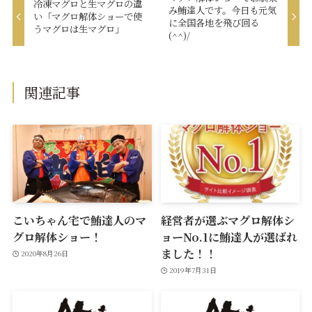
冷凍マグロと生マグロの違
み鮪達人です。今日も元気
い「マグロ解体ショーで使
に全国各地を飛び回る
うマグロは生マグロ」
(^^)/
関連記事
こいちゃん宅で鮪達人のマ
経営者が選ぶマグロ解体シ
グロ解体ショー！
ョーNo.1に鮪達人が選ばれ
ました！！
2020年8月26日
2019年7月31日