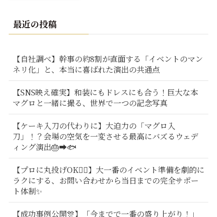
最近の投稿
【自社調べ】幹事の約8割が直面する「イベントのマン
ネリ化」と、本当に喜ばれた演出の共通点
【SNS映え確実】和装にもドレスにも合う！巨大な本
マグロと一緒に撮る、世界で一つの記念写真
【ケーキ入刀の代わりに】大迫力の「マグロ入
刀」！？会場の空気を一変させる最高にバズるウェデ
ィング演出🎂➡️🐟
【プロに丸投げOK🙆‍♂️】大一番のイベント準備を劇的に
ラクにする、お問い合わせから当日までの完全サポー
ト体制✨
【成功事例公開🎊】「今までで一番の盛り上がり！」