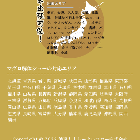
出張エリア
東京、大阪、名古屋、福岡、北海
道、 沖縄など日本全国、ニューヨー
ク、ラスベガス、ハワイ、リオデジ
ャネイロ、シンガポール、 香港、パ
リ、ローマ、マドリード、ロンドン、
ロシア(-20度まで)、ドバイ、 マダガ
スカル、ガンジス川沿い、ロッキー
山脈麓、 カリブ海のビーチ、 ………
地球上、全域
マグロ解体ショーの対応エリア
北海道
青森県
岩手県
宮城県
秋田県
山形県
福島県
東京都
埼玉県
神奈川県
千葉県
茨城県
栃木県
群馬県
富山県
石川県
福井県
山梨県
長野県
新潟県
静岡県
愛知県
岐阜県
大阪府
三重県
滋賀県
京都府
兵庫県
奈良県
和歌山県
鳥取県
島根県
岡山県
広島県
山口県
徳島県
香川県
愛媛県
高知県
福岡県
佐賀県
長崎県
宮崎県
大分県
熊本県
鹿児島県
沖縄県
関西
関東
Copyright © 2022 鮪達人 | トータルフロー株式会社