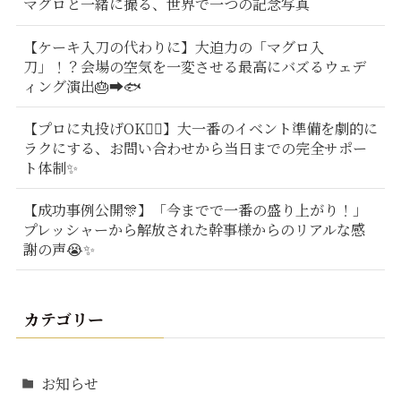
マグロと一緒に撮る、世界で一つの記念写真
【ケーキ入刀の代わりに】大迫力の「マグロ入
刀」！？会場の空気を一変させる最高にバズるウェデ
ィング演出🎂➡️🐟
【プロに丸投げOK🙆‍♂️】大一番のイベント準備を劇的に
ラクにする、お問い合わせから当日までの完全サポー
ト体制✨
【成功事例公開🎊】「今までで一番の盛り上がり！」
プレッシャーから解放された幹事様からのリアルな感
謝の声😭✨
カテゴリー
お知らせ