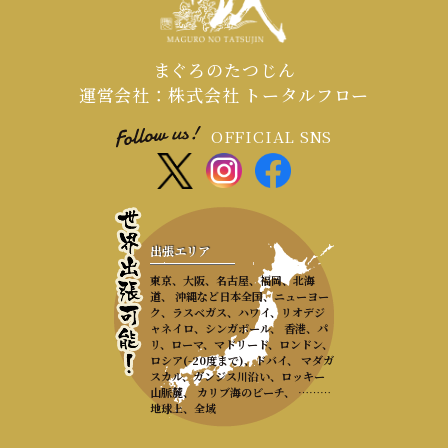
まぐろのたつじん
運営会社：株式会社 トータルフロー
OFFICIAL SNS
出張エリア
東京、大阪、名古屋、福岡、北海
道、 沖縄など日本全国、ニューヨー
ク、ラスベガス、ハワイ、リオデジ
ャネイロ、シンガポール、 香港、パ
リ、ローマ、マドリード、ロンドン、
ロシア(-20度まで)、ドバイ、 マダガ
スカル、ガンジス川沿い、ロッキー
山脈麓、 カリブ海のビーチ、 ………
地球上、全域