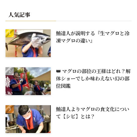
人気記事
鮪達人が説明する『生マグロと冷
凍マグロの違い』
👑 マグロの部位の王様はどれ？解
体ショーでしか味わえない幻の部
位図鑑
鮪達人よりマグロの食文化につい
て【シビ】とは？