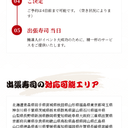
ご決定
04
ご予約は4日前まで可能です。（空き状況によりま
す）
出張寿司 当日
05
鮪達人がイベント大成功のために、精一杯のサービ
スをご提供いたします。
出張寿司の
対応可能エリア
北海道
青森県
岩手県
宮城県
秋田県
山形県
福島県
東京都
埼玉県
神奈川県
千葉県
茨城県
栃木県
群馬県
富山県
石川県
福井県
山梨県
長野県
新潟県
静岡県
愛知県
岐阜県
大阪府
三重県
滋賀県
京都府
兵庫県
奈良県
和歌山県
鳥取県
島根県
岡山県
広島県
山口県
徳島県
香川県
愛媛県
高知県
福岡県
佐賀県
長崎県
宮崎県