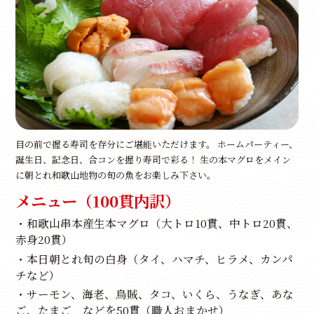
目の前で握る寿司を存分にご堪能いただけます。 ホームパーティー、
誕生日、記念日、合コンを握り寿司で彩る！ 生の本マグロをメイン
に朝とれ和歌山地物の旬の魚をお楽しみ下さい。
メニュー（100貫内訳）
・和歌山串本産生本マグロ（大トロ10貫、中トロ20貫、
赤身20貫）
・本日朝とれ旬の白身（タイ、ハマチ、ヒラメ、カンパ
チなど）
・サーモン、海老、烏賊、タコ、いくら、うなぎ、あな
ご、たまご などを50貫（職人おまかせ）