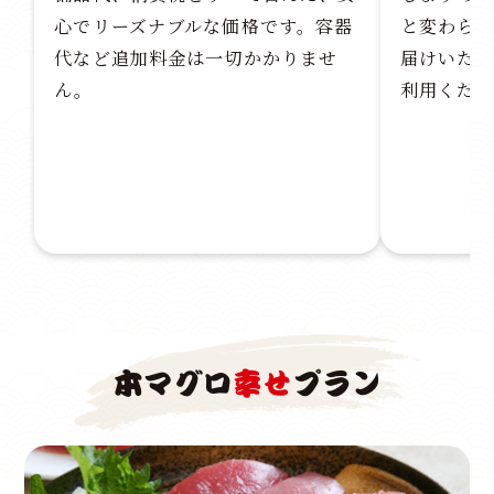
心でリーズナブルな価格です。容器
と変わら
代など追加料金は一切かかりませ
届けいた
ん。
利用くだ
本マグロ
幸せ
プラン