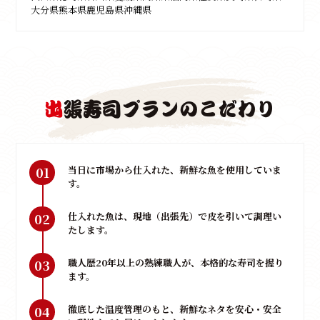
大分県
熊本県
鹿児島県
沖縄県
出
張寿司プランのこだわり
01
当日に市場から仕入れた、新鮮な魚を使用していま
す。
02
仕入れた魚は、現地（出張先）で皮を引いて調理い
たします。
03
職人歴20年以上の熟練職人が、本格的な寿司を握り
ます。
04
徹底した温度管理のもと、新鮮なネタを安心・安全