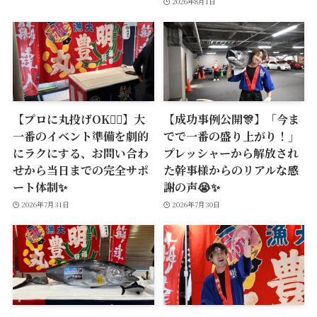
2026年8月1日
【プロに丸投げOK🙆‍♂️】大
【成功事例公開🎊】「今ま
一番のイベント準備を劇的
でで一番の盛り上がり！」
にラクにする、お問い合わ
プレッシャーから解放され
せから当日までの完全サポ
た幹事様からのリアルな感
ート体制✨
謝の声😭✨
2026年7月31日
2026年7月30日