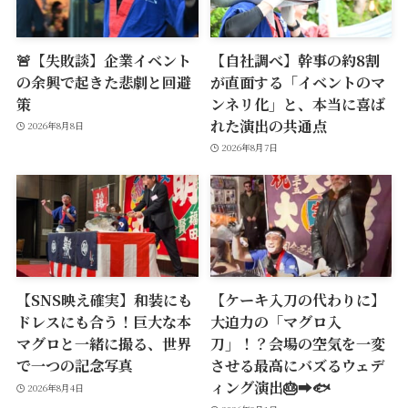
🚨【失敗談】企業イベント
【自社調べ】幹事の約8割
の余興で起きた悲劇と回避
が直面する「イベントのマ
策
ンネリ化」と、本当に喜ば
れた演出の共通点
2026年8月8日
2026年8月7日
【SNS映え確実】和装にも
【ケーキ入刀の代わりに】
ドレスにも合う！巨大な本
大迫力の「マグロ入
マグロと一緒に撮る、世界
刀」！？会場の空気を一変
で一つの記念写真
させる最高にバズるウェデ
ィング演出🎂➡️🐟
2026年8月4日