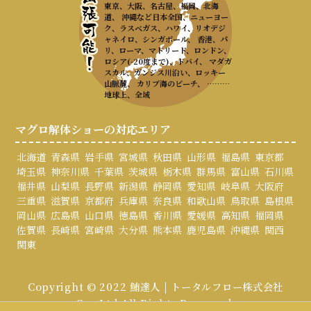
東京、大阪、名古屋、福岡、北海
道、 沖縄など日本全国、ニューヨー
ク、ラスベガス、ハワイ、リオデジ
ャネイロ、シンガポール、 香港、パ
リ、ローマ、マドリード、ロンドン、
ロシア(-20度まで)、ドバイ、 マダガ
スカル、ガンジス川沿い、ロッキー
山脈麓、 カリブ海のビーチ、 ………
地球上、全域
マグロ解体ショーの対応エリア
北海道
青森県
岩手県
宮城県
秋田県
山形県
福島県
東京都
埼玉県
神奈川県
千葉県
茨城県
栃木県
群馬県
富山県
石川県
福井県
山梨県
長野県
新潟県
静岡県
愛知県
岐阜県
大阪府
三重県
滋賀県
京都府
兵庫県
奈良県
和歌山県
鳥取県
島根県
岡山県
広島県
山口県
徳島県
香川県
愛媛県
高知県
福岡県
佐賀県
長崎県
宮崎県
大分県
熊本県
鹿児島県
沖縄県
関西
関東
Copyright © 2022 鮪達人 | トータルフロー株式会社
Co., Ltd All Rights Reserved.