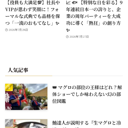
【役員も大満足💯】社長や
📈 🐟 【特別な日を彩る】9
VIPが思わず笑顔に！フォ
年連続日本一の誇りと、企
ーマルな式典でも品格を保
業の周年パーティーを大成
つ「一流のおもてなし」✨
功に導く「熱狂」の創り方
✨
2026年7月28日
2026年7月27日
人気記事
👑 マグロの部位の王様はどれ？解
体ショーでしか味わえない幻の部
位図鑑
鮪達人が説明する『生マグロと冷