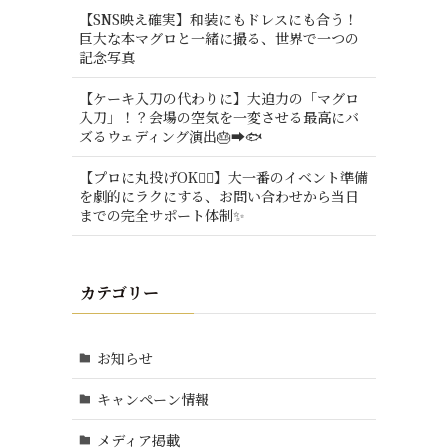
【SNS映え確実】和装にもドレスにも合う！
巨大な本マグロと一緒に撮る、世界で一つの
記念写真
【ケーキ入刀の代わりに】大迫力の「マグロ
入刀」！？会場の空気を一変させる最高にバ
ズるウェディング演出🎂➡️🐟
【プロに丸投げOK🙆‍♂️】大一番のイベント準備
を劇的にラクにする、お問い合わせから当日
までの完全サポート体制✨
カテゴリー
お知らせ
キャンペーン情報
メディア掲載