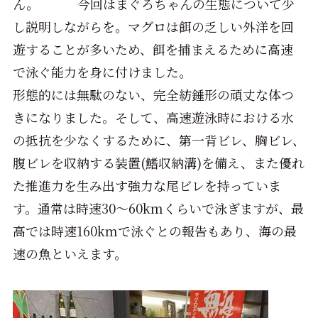
ん。 今回はまぐろちゃんの生態について少
し説明しながらを。マグロは餌の乏しい外洋を回
遊することが多いため、餌を捕まえるために高速
で泳ぐ能力を身に付けました。
形態的には無駄のない、完全紡錘形の頑丈な体つ
きになりました。そして、高速遊泳時における水
の抵抗を少なくするために、第一背ビレ、胸ビレ、
腹ビレを収納する装置(鰭収納溝)を備え、また優れ
た推進力を生み出す強力な尾ビレを持っていま
す。通常は時速30～60kmくらいで泳ぎますが、最
高では時速160kmで泳ぐとの報告もあり、海の最
速の魚といえます。