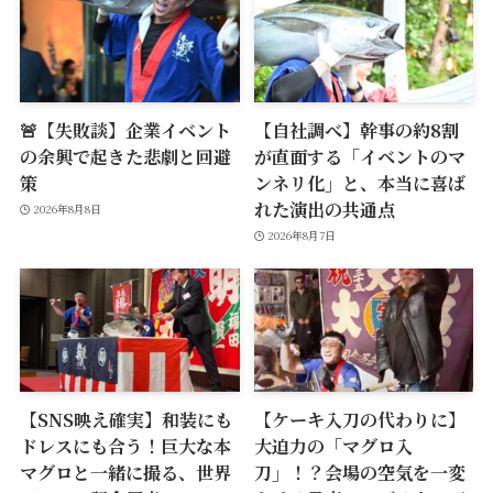
🚨【失敗談】企業イベント
【自社調べ】幹事の約8割
の余興で起きた悲劇と回避
が直面する「イベントのマ
策
ンネリ化」と、本当に喜ば
れた演出の共通点
2026年8月8日
2026年8月7日
【SNS映え確実】和装にも
【ケーキ入刀の代わりに】
ドレスにも合う！巨大な本
大迫力の「マグロ入
マグロと一緒に撮る、世界
刀」！？会場の空気を一変