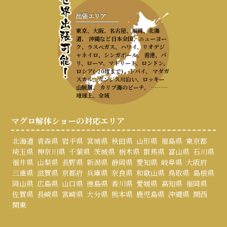
出張エリア
東京、大阪、名古屋、福岡、北海
道、 沖縄など日本全国、ニューヨー
ク、ラスベガス、ハワイ、リオデジ
ャネイロ、シンガポール、 香港、パ
リ、ローマ、マドリード、ロンドン、
ロシア(-20度まで)、ドバイ、 マダガ
スカル、ガンジス川沿い、ロッキー
山脈麓、 カリブ海のビーチ、 ………
地球上、全域
マグロ解体ショーの対応エリア
北海道
青森県
岩手県
宮城県
秋田県
山形県
福島県
東京都
埼玉県
神奈川県
千葉県
茨城県
栃木県
群馬県
富山県
石川県
福井県
山梨県
長野県
新潟県
静岡県
愛知県
岐阜県
大阪府
三重県
滋賀県
京都府
兵庫県
奈良県
和歌山県
鳥取県
島根県
岡山県
広島県
山口県
徳島県
香川県
愛媛県
高知県
福岡県
佐賀県
長崎県
宮崎県
大分県
熊本県
鹿児島県
沖縄県
関西
関東