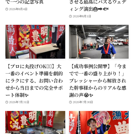
で一つの記念写真
させる最高にバズるウェデ
ィング演出🎂➡️🐟
2026年8月4日
2026年8月1日
【プロに丸投げOK🙆‍♂️】大
【成功事例公開🎊】「今ま
一番のイベント準備を劇的
でで一番の盛り上がり！」
にラクにする、お問い合わ
プレッシャーから解放され
せから当日までの完全サポ
た幹事様からのリアルな感
ート体制✨
謝の声😭✨
2026年7月31日
2026年7月30日