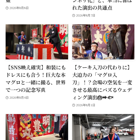
策
ンネリ化」と、本当に喜ば
れた演出の共通点
2026年8月8日
2026年8月7日
【SNS映え確実】和装にも
【ケーキ入刀の代わりに】
ドレスにも合う！巨大な本
大迫力の「マグロ入
マグロと一緒に撮る、世界
刀」！？会場の空気を一変
で一つの記念写真
させる最高にバズるウェデ
ィング演出🎂➡️🐟
2026年8月4日
2026年8月1日