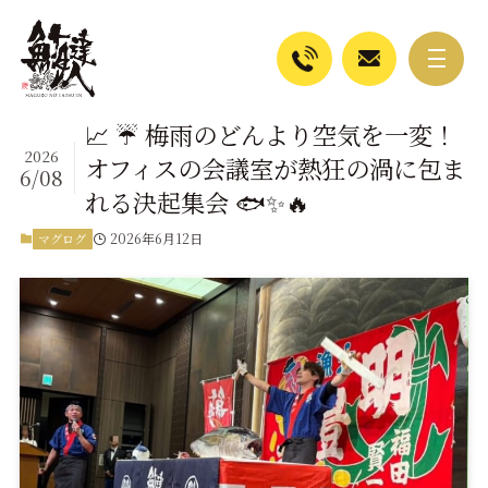
📈 ☔ 梅雨のどんより空気を一変！
2026
オフィスの会議室が熱狂の渦に包ま
6/08
れる決起集会 🐟✨🔥
2026年6月12日
マグログ