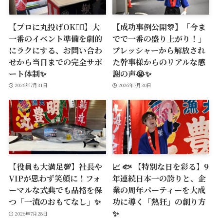
【プロに丸投げOK🙆‍♂️】大
【成功事例公開🎊】「今ま
一番のイベント準備を劇的
でで一番の盛り上がり！」
にラクにする、お問い合わ
プレッシャーから解放され
せから当日までの完全サポ
た幹事様からのリアルな感
ート体制✨
謝の声😭✨
2026年7月31日
2026年7月30日
【役員も大満足💯】社長や
📈 🐟 【特別な日を彩る】9
VIPが思わず笑顔に！フォ
年連続日本一の誇りと、企
ーマルな式典でも品格を保
業の周年パーティーを大成
つ「一流のおもてなし」✨
功に導く「熱狂」の創り方
✨
2026年7月28日