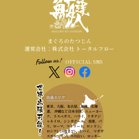
まぐろのたつじん
運営会社：株式会社 トータルフロー
OFFICIAL SNS
出張エリア
東京、大阪、名古屋、福岡、北海
道、 沖縄など日本全国、ニューヨー
ク、ラスベガス、ハワイ、リオデジ
ャネイロ、シンガポール、 香港、パ
リ、ローマ、マドリード、ロンドン、
ロシア(-20度まで)、ドバイ、 マダガ
スカル、ガンジス川沿い、ロッキー