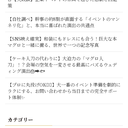
策
【自社調べ】幹事の約8割が直面する「イベントのマン
ネリ化」と、本当に喜ばれた演出の共通点
【SNS映え確実】和装にもドレスにも合う！巨大な本
マグロと一緒に撮る、世界で一つの記念写真
【ケーキ入刀の代わりに】大迫力の「マグロ入
刀」！？会場の空気を一変させる最高にバズるウェデ
ィング演出🎂➡️🐟
【プロに丸投げOK🙆‍♂️】大一番のイベント準備を劇的に
ラクにする、お問い合わせから当日までの完全サポー
ト体制✨
カテゴリー