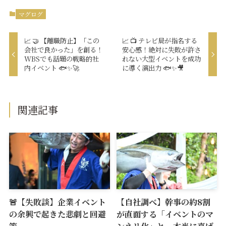
マグログ
📈 🤝 【離職防止】「この
📈 📺 テレビ局が指名する
会社で良かった」を創る！
安心感！絶対に失敗が許さ
WBSでも話題の戦略的社
れない大型イベントを成功
内イベント 🐟✨🚀
に導く演出力 🐟✨🎥
関連記事
🚨【失敗談】企業イベント
【自社調べ】幹事の約8割
の余興で起きた悲劇と回避
が直面する「イベントのマ