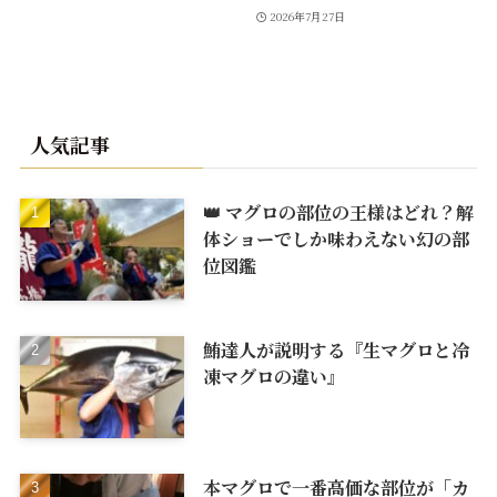
2026年7月27日
人気記事
👑 マグロの部位の王様はどれ？解
体ショーでしか味わえない幻の部
位図鑑
鮪達人が説明する『生マグロと冷
凍マグロの違い』
本マグロで一番高価な部位が「カ