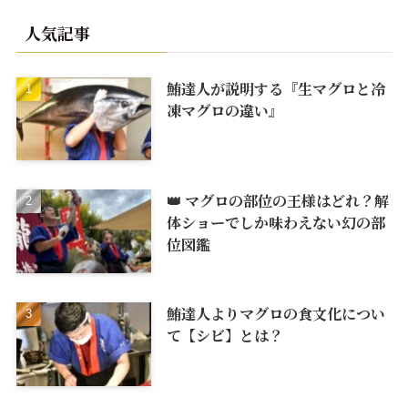
人気記事
鮪達人が説明する『生マグロと冷
凍マグロの違い』
👑 マグロの部位の王様はどれ？解
体ショーでしか味わえない幻の部
位図鑑
鮪達人よりマグロの食文化につい
て【シビ】とは？