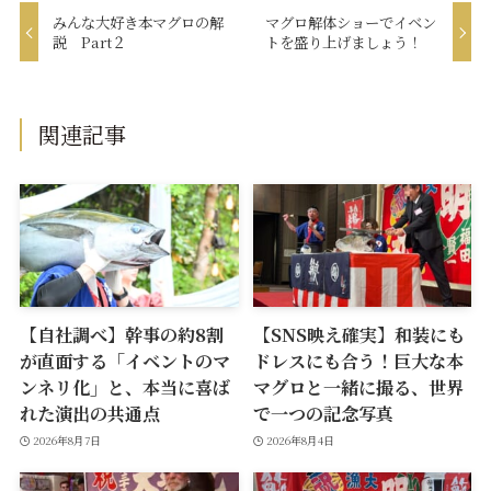
みんな大好き本マグロの解
マグロ解体ショーでイベン
説 Part２
トを盛り上げましょう！
関連記事
【自社調べ】幹事の約8割
【SNS映え確実】和装にも
が直面する「イベントのマ
ドレスにも合う！巨大な本
ンネリ化」と、本当に喜ば
マグロと一緒に撮る、世界
れた演出の共通点
で一つの記念写真
2026年8月7日
2026年8月4日