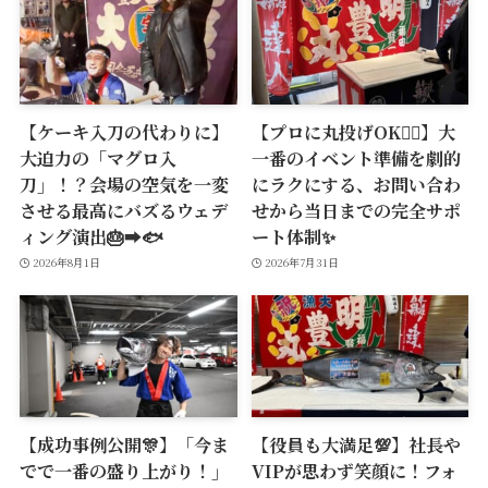
【ケーキ入刀の代わりに】
【プロに丸投げOK🙆‍♂️】大
大迫力の「マグロ入
一番のイベント準備を劇的
刀」！？会場の空気を一変
にラクにする、お問い合わ
させる最高にバズるウェデ
せから当日までの完全サポ
ィング演出🎂➡️🐟
ート体制✨
2026年8月1日
2026年7月31日
【成功事例公開🎊】「今ま
【役員も大満足💯】社長や
でで一番の盛り上がり！」
VIPが思わず笑顔に！フォ