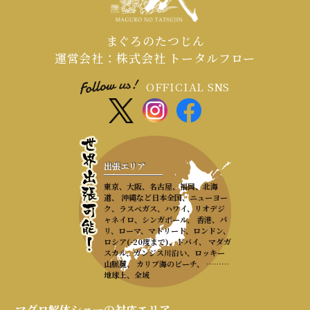
まぐろのたつじん
運営会社：株式会社 トータルフロー
OFFICIAL SNS
出張エリア
東京、大阪、名古屋、福岡、北海
道、 沖縄など日本全国、ニューヨー
ク、ラスベガス、ハワイ、リオデジ
ャネイロ、シンガポール、 香港、パ
リ、ローマ、マドリード、ロンドン、
ロシア(-20度まで)、ドバイ、 マダガ
スカル、ガンジス川沿い、ロッキー
山脈麓、 カリブ海のビーチ、 ………
地球上、全域
マグロ解体ショーの対応エリア