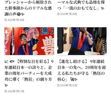
プレッシャーから解放され
ーマルな式典でも品格を保
た幹事様からのリアルな感
つ「一流のおもてなし」✨
謝の声😭✨
2026年7月28日
2026年7月30日
📈 🐟 【特別な日を彩る】9
【進化し続ける】 9年連続
年連続日本一の誇りと、企
日本一の先へ。20周年を迎
業の周年パーティーを大成
える私たちが守る「熱狂の
功に導く「熱狂」の創り方
核心」 🚀✨
✨
2026年7月25日
2026年7月27日