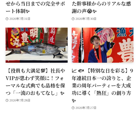
せから当日までの完全サポ
た幹事様からのリアルな感
ート体制✨
謝の声😭✨
2026年7月31日
2026年7月30日
【役員も大満足💯】社長や
📈 🐟 【特別な日を彩る】9
VIPが思わず笑顔に！フォ
年連続日本一の誇りと、企
ーマルな式典でも品格を保
業の周年パーティーを大成
つ「一流のおもてなし」✨
功に導く「熱狂」の創り方
✨
2026年7月28日
2026年7月27日