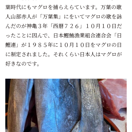
葉時代にもマグロを捕らえらています。万葉の歌
人山部赤人が「万葉集」にをいてマグロの歌を詠
んだのが神亀３年「西暦７２６」１０月１０日だ
ったことに因んで、日本鰹鮪漁業組合連合会「日
鰹連」が１９８５年に１０月１０日をマグロの日
に制定されました。それくらい日本人はマグロが
好きなのです。