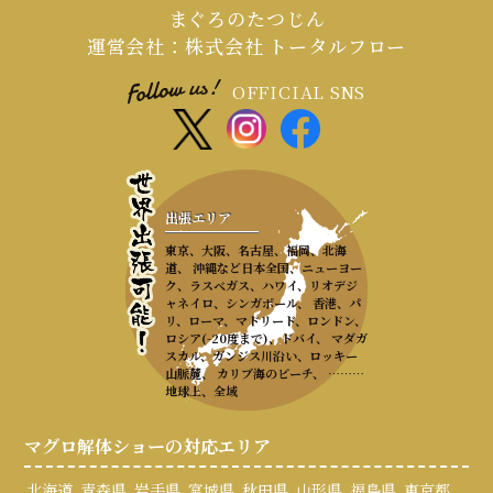
まぐろのたつじん
運営会社：株式会社 トータルフロー
OFFICIAL SNS
出張エリア
東京、大阪、名古屋、福岡、北海
道、 沖縄など日本全国、ニューヨー
ク、ラスベガス、ハワイ、リオデジ
ャネイロ、シンガポール、 香港、パ
リ、ローマ、マドリード、ロンドン、
ロシア(-20度まで)、ドバイ、 マダガ
スカル、ガンジス川沿い、ロッキー
山脈麓、 カリブ海のビーチ、 ………
地球上、全域
マグロ解体ショーの対応エリア
北海道
青森県
岩手県
宮城県
秋田県
山形県
福島県
東京都