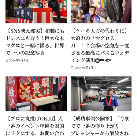
【SNS映え確実】和装にも
【ケーキ入刀の代わりに】
ドレスにも合う！巨大な本
大迫力の「マグロ入
マグロと一緒に撮る、世界
刀」！？会場の空気を一変
で一つの記念写真
させる最高にバズるウェデ
ィング演出🎂➡️🐟
2026年8月4日
2026年8月1日
【プロに丸投げOK🙆‍♂️】大
【成功事例公開🎊】「今ま
一番のイベント準備を劇的
でで一番の盛り上がり！」
にラクにする、お問い合わ
プレッシャーから解放され