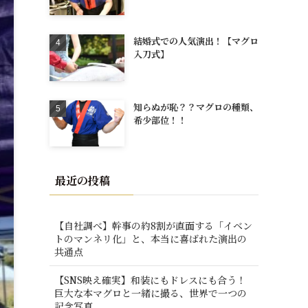
結婚式での人気演出！【マグロ
入刀式】
知らぬが恥？？マグロの種類、
希少部位！！
最近の投稿
【自社調べ】幹事の約8割が直面する「イベン
トのマンネリ化」と、本当に喜ばれた演出の
共通点
【SNS映え確実】和装にもドレスにも合う！
巨大な本マグロと一緒に撮る、世界で一つの
記念写真