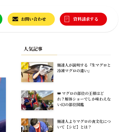
お問い合わせ
資料請求する
人気記事
鮪達人が説明する『生マグロと
冷凍マグロの違い』
👑 マグロの部位の王様はど
れ？解体ショーでしか味わえな
い幻の部位図鑑
鮪達人よりマグロの食文化につ
いて【シビ】とは？