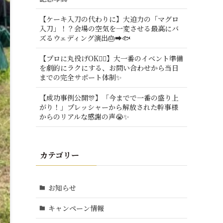
【ケーキ入刀の代わりに】大迫力の「マグロ
入刀」！？会場の空気を一変させる最高にバ
ズるウェディング演出🎂➡️🐟
【プロに丸投げOK🙆‍♂️】大一番のイベント準備
を劇的にラクにする、お問い合わせから当日
までの完全サポート体制✨
【成功事例公開🎊】「今までで一番の盛り上
がり！」プレッシャーから解放された幹事様
からのリアルな感謝の声😭✨
カテゴリー
お知らせ
キャンペーン情報