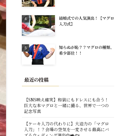
結婚式での人気演出！【マグロ
入刀式】
知らぬが恥？？マグロの種類、
希少部位！！
最近の投稿
【SNS映え確実】和装にもドレスにも合う！
巨大な本マグロと一緒に撮る、世界で一つの
記念写真
【ケーキ入刀の代わりに】大迫力の「マグロ
入刀」！？会場の空気を一変させる最高にバ
ズるウェディング演出🎂➡️🐟