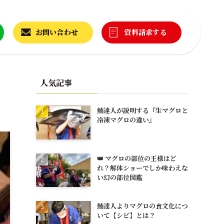
お問い合わせ
資料請求する
人気記事
鮪達人が説明する『生マグロと
冷凍マグロの違い』
👑 マグロの部位の王様はど
れ？解体ショーでしか味わえな
い幻の部位図鑑
鮪達人よりマグロの食文化につ
いて【シビ】とは？