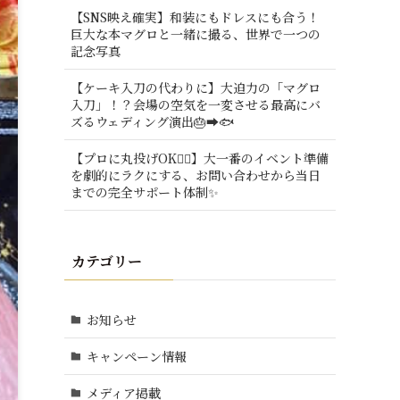
【SNS映え確実】和装にもドレスにも合う！
巨大な本マグロと一緒に撮る、世界で一つの
記念写真
【ケーキ入刀の代わりに】大迫力の「マグロ
入刀」！？会場の空気を一変させる最高にバ
ズるウェディング演出🎂➡️🐟
【プロに丸投げOK🙆‍♂️】大一番のイベント準備
を劇的にラクにする、お問い合わせから当日
までの完全サポート体制✨
カテゴリー
お知らせ
キャンペーン情報
メディア掲載