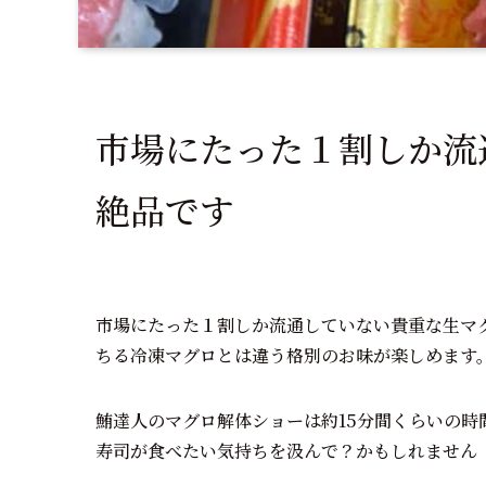
市場にたった１割しか流
絶品です
市場にたった１割しか流通していない貴重な生マ
ちる冷凍マグロとは違う格別のお味が楽しめます
鮪達人のマグロ解体ショーは約15分間くらいの
寿司が食べたい気持ちを汲んで？かもしれません