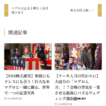
マグロは止まる事なく泳ぎ
幸せを呼ぶ魚！！
続けます
関連記事
【SNS映え確実】和装にも
【ケーキ入刀の代わりに】
ドレスにも合う！巨大な本
大迫力の「マグロ入
マグロと一緒に撮る、世界
刀」！？会場の空気を一変
で一つの記念写真
させる最高にバズるウェデ
ィング演出🎂➡️🐟
2026年8月4日
2026年8月1日