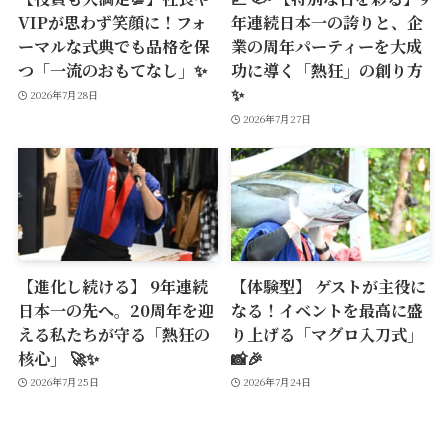
VIPが思わず笑顔に！フォ
年連続日本一の誇りと、企
ーマルな式典でも品格を保
業の周年パーティーを大成
つ「一流のおもてなし」✨
功に導く「熱狂」の創り方
✨
2026年7月28日
2026年7月27日
【進化し続ける】 9年連続
【体験型】 ゲストが主役に
日本一の先へ。20周年を迎
なる！イベントを最高に盛
える私たちが守る「熱狂の
り上げる「マグロ入刀式」
核心」 🚀✨
📸🎉
2026年7月25日
2026年7月24日