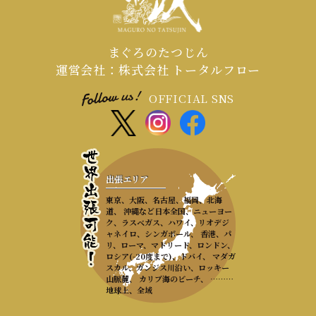
まぐろのたつじん
運営会社：株式会社 トータルフロー
OFFICIAL SNS
出張エリア
東京、大阪、名古屋、福岡、北海
道、 沖縄など日本全国、ニューヨー
ク、ラスベガス、ハワイ、リオデジ
ャネイロ、シンガポール、 香港、パ
リ、ローマ、マドリード、ロンドン、
ロシア(-20度まで)、ドバイ、 マダガ
スカル、ガンジス川沿い、ロッキー
山脈麓、 カリブ海のビーチ、 ………
地球上、全域