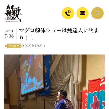
マグロ解体ショーは鮪達人に決ま
2023
7/06
り！！
2022年4月21日
マグログ