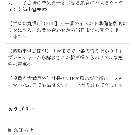
刀」！？会場の空気を一変させる最高にバズるウェデ
ィング演出🎂➡️🐟
【プロに丸投げOK🙆‍♂️】大一番のイベント準備を劇的に
ラクにする、お問い合わせから当日までの完全サポー
ト体制✨
【成功事例公開🎊】「今までで一番の盛り上がり！」
プレッシャーから解放された幹事様からのリアルな感
謝の声😭✨
【役員も大満足💯】社長やVIPが思わず笑顔に！フォ
ーマルな式典でも品格を保つ「一流のおもてなし」✨
カテゴリー
お知らせ