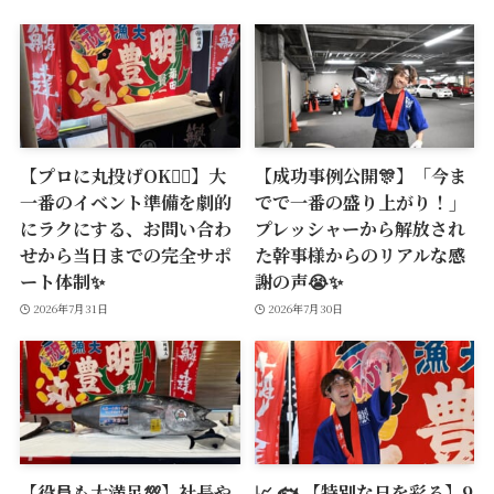
【プロに丸投げOK🙆‍♂️】大
【成功事例公開🎊】「今ま
一番のイベント準備を劇的
でで一番の盛り上がり！」
にラクにする、お問い合わ
プレッシャーから解放され
せから当日までの完全サポ
た幹事様からのリアルな感
ート体制✨
謝の声😭✨
2026年7月31日
2026年7月30日
【役員も大満足💯】社長や
📈 🐟 【特別な日を彩る】9