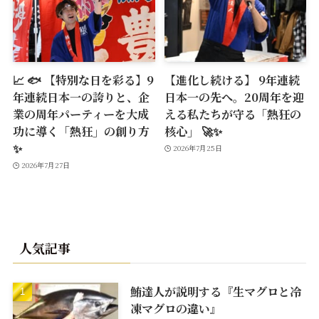
📈 🐟 【特別な日を彩る】9
【進化し続ける】 9年連続
年連続日本一の誇りと、企
日本一の先へ。20周年を迎
業の周年パーティーを大成
える私たちが守る「熱狂の
功に導く「熱狂」の創り方
核心」 🚀✨
✨
2026年7月25日
2026年7月27日
人気記事
鮪達人が説明する『生マグロと冷
凍マグロの違い』