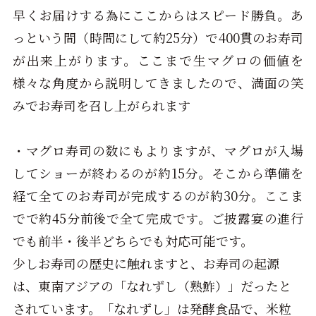
早くお届けする為にここからはスピード勝負。あ
っという間（時間にして約
25
分）で
400
貫のお寿司
が出来上がります。ここまで生マグロの価値を
様々な角度から説明してきましたので、満面の笑
みでお寿司を召し上がられます
・マグロ寿司の数にもよりますが、マグロが入場
してショーが終わるのが約
15
分。そこから準備を
経て全てのお寿司が完成するのが約
30
分。ここま
でで約
45
分前後で全て完成です。ご披露宴の進行
でも前半・後半どちらでも対応可能です。
少しお寿司の歴史に触れますと、
お寿司の起源
は、東南アジアの「なれずし（熟鮓）」だったと
されています。「なれずし」は発酵食品で、米粒