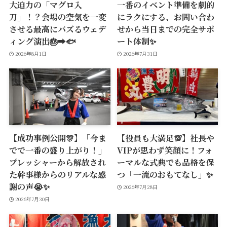
大迫力の「マグロ入
一番のイベント準備を劇的
刀」！？会場の空気を一変
にラクにする、お問い合わ
させる最高にバズるウェデ
せから当日までの完全サポ
ィング演出🎂➡️🐟
ート体制✨
2026年8月1日
2026年7月31日
【成功事例公開🎊】「今ま
【役員も大満足💯】社長や
でで一番の盛り上がり！」
VIPが思わず笑顔に！フォ
プレッシャーから解放され
ーマルな式典でも品格を保
た幹事様からのリアルな感
つ「一流のおもてなし」✨
謝の声😭✨
2026年7月28日
2026年7月30日