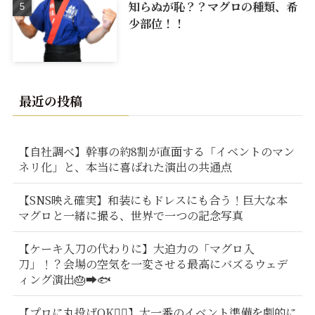
知らぬが恥？？マグロの種類、希
少部位！！
最近の投稿
【自社調べ】幹事の約8割が直面する「イベントのマン
ネリ化」と、本当に喜ばれた演出の共通点
【SNS映え確実】和装にもドレスにも合う！巨大な本
マグロと一緒に撮る、世界で一つの記念写真
【ケーキ入刀の代わりに】大迫力の「マグロ入
刀」！？会場の空気を一変させる最高にバズるウェデ
ィング演出🎂➡️🐟
【プロに丸投げOK🙆‍♂️】大一番のイベント準備を劇的に