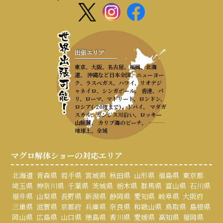
出張エリア
東京、大阪、名古屋、福岡、北海
道、 沖縄など日本全国、ニューヨー
ク、ラスベガス、ハワイ、リオデジ
ャネイロ、シンガポール、 香港、パ
リ、ローマ、マドリード、ロンドン、
ロシア(-20度まで)、ドバイ、 マダガ
スカル、ガンジス川沿い、ロッキー
山脈麓、 カリブ海のビーチ、 ………
地球上、全域
マグロ解体ショーの対応エリア
北海道
青森県
岩手県
宮城県
秋田県
山形県
福島県
東京都
埼玉県
神奈川県
千葉県
茨城県
栃木県
群馬県
富山県
石川県
福井県
山梨県
長野県
新潟県
静岡県
愛知県
岐阜県
大阪府
三重県
滋賀県
京都府
兵庫県
奈良県
和歌山県
鳥取県
島根県
岡山県
広島県
山口県
徳島県
香川県
愛媛県
高知県
福岡県