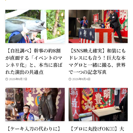
【自社調べ】幹事の約8割
【SNS映え確実】和装にも
が直面する「イベントのマ
ドレスにも合う！巨大な本
ンネリ化」と、本当に喜ば
マグロと一緒に撮る、世界
れた演出の共通点
で一つの記念写真
2026年8月7日
2026年8月4日
【ケーキ入刀の代わりに】
【プロに丸投げOK🙆‍♂️】大