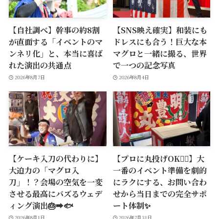
【自社調べ】幹事の約8割
【SNS映え確実】和装にも
が直面する「イベントのマ
ドレスにも合う！巨大な本
ンネリ化」と、本当に喜ば
マグロと一緒に撮る、世界
れた演出の共通点
で一つの記念写真
2026年8月7日
2026年8月4日
【ケーキ入刀の代わりに】
【プロに丸投げOK🙆‍♂️】大
大迫力の「マグロ入
一番のイベント準備を劇的
刀」！？会場の空気を一変
にラクにする、お問い合わ
させる最高にバズるウェデ
せから当日までの完全サポ
ィング演出🎂➡️🐟
ート体制✨
2026年8月1日
2026年7月31日