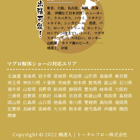
東京、大阪、名古屋、福岡、北海
道、 沖縄など日本全国、ニューヨー
ク、ラスベガス、ハワイ、リオデジ
ャネイロ、シンガポール、 香港、パ
リ、ローマ、マドリード、ロンドン、
ロシア(-20度まで)、ドバイ、 マダガ
スカル、ガンジス川沿い、ロッキー
山脈麓、 カリブ海のビーチ、 ………
地球上、全域
マグロ解体ショーの対応エリア
北海道
青森県
岩手県
宮城県
秋田県
山形県
福島県
東京都
埼玉県
神奈川県
千葉県
茨城県
栃木県
群馬県
富山県
石川県
福井県
山梨県
長野県
新潟県
静岡県
愛知県
岐阜県
大阪府
三重県
滋賀県
京都府
兵庫県
奈良県
和歌山県
鳥取県
島根県
岡山県
広島県
山口県
徳島県
香川県
愛媛県
高知県
福岡県
佐賀県
長崎県
宮崎県
大分県
熊本県
鹿児島県
沖縄県
関西
関東
Copyright © 2022 鮪達人 | トータルフロー株式会社