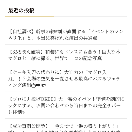
最近の投稿
【自社調べ】幹事の約8割が直面する「イベントのマン
ネリ化」と、本当に喜ばれた演出の共通点
【SNS映え確実】和装にもドレスにも合う！巨大な本
マグロと一緒に撮る、世界で一つの記念写真
【ケーキ入刀の代わりに】大迫力の「マグロ入
刀」！？会場の空気を一変させる最高にバズるウェデ
ィング演出🎂➡️🐟
【プロに丸投げOK🙆‍♂️】大一番のイベント準備を劇的に
ラクにする、お問い合わせから当日までの完全サポー
ト体制✨
【成功事例公開🎊】「今までで一番の盛り上がり！」