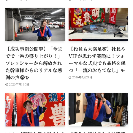
【成功事例公開🎊】「今ま
【役員も大満足💯】社長や
でで一番の盛り上がり！」
VIPが思わず笑顔に！フォ
プレッシャーから解放され
ーマルな式典でも品格を保
た幹事様からのリアルな感
つ「一流のおもてなし」✨
謝の声😭✨
2026年7月28日
2026年7月30日