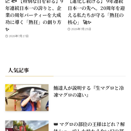
📈 🐟 【特別な日を彩る】9
【進化し続ける】 9年連続
年連続日本一の誇りと、企
日本一の先へ。20周年を迎
業の周年パーティーを大成
える私たちが守る「熱狂の
功に導く「熱狂」の創り方
核心」 🚀✨
✨
2026年7月25日
2026年7月27日
人気記事
鮪達人が説明する『生マグロと冷
凍マグロの違い』
👑 マグロの部位の王様はどれ？解