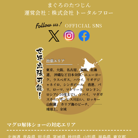
まぐろのたつじん
運営会社：株式会社 トータルフロー
OFFICIAL SNS
出張エリア
東京、大阪、名古屋、福岡、北海
道、 沖縄など日本全国、ニューヨー
ク、ラスベガス、ハワイ、リオデジ
ャネイロ、シンガポール、 香港、パ
リ、ローマ、マドリード、ロンドン、
ロシア(-20度まで)、ドバイ、 マダガ
スカル、ガンジス川沿い、ロッキー
山脈麓、 カリブ海のビーチ、 ………
地球上、全域
マグロ解体ショーの対応エリア
北海道
青森県
岩手県
宮城県
秋田県
山形県
福島県
東京都