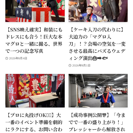
【SNS映え確実】和装にも
【ケーキ入刀の代わりに】
ドレスにも合う！巨大な本
大迫力の「マグロ入
マグロと一緒に撮る、世界
刀」！？会場の空気を一変
で一つの記念写真
させる最高にバズるウェデ
ィング演出🎂➡️🐟
2026年8月4日
2026年8月1日
【プロに丸投げOK🙆‍♂️】大
【成功事例公開🎊】「今ま
一番のイベント準備を劇的
でで一番の盛り上がり！」
にラクにする、お問い合わ
プレッシャーから解放され