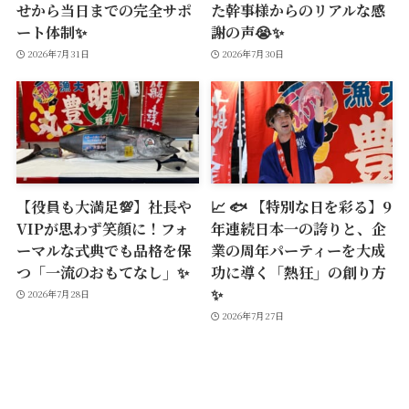
せから当日までの完全サポ
た幹事様からのリアルな感
ート体制✨
謝の声😭✨
2026年7月31日
2026年7月30日
【役員も大満足💯】社長や
📈 🐟 【特別な日を彩る】9
VIPが思わず笑顔に！フォ
年連続日本一の誇りと、企
ーマルな式典でも品格を保
業の周年パーティーを大成
つ「一流のおもてなし」✨
功に導く「熱狂」の創り方
✨
2026年7月28日
2026年7月27日