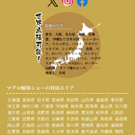
出張エリア
東京、大阪、名古屋、福岡、北海
道、 沖縄など日本全国、ニューヨー
ク、ラスベガス、ハワイ、リオデジ
ャネイロ、シンガポール、 香港、パ
リ、ローマ、マドリード、ロンドン、
ロシア(-20度まで)、ドバイ、 マダガ
スカル、ガンジス川沿い、ロッキー
山脈麓、 カリブ海のビーチ、 ………
地球上、全域
マグロ解体ショーの対応エリア
北海道
青森県
岩手県
宮城県
秋田県
山形県
福島県
東京都
埼玉県
神奈川県
千葉県
茨城県
栃木県
群馬県
富山県
石川県
福井県
山梨県
長野県
新潟県
静岡県
愛知県
岐阜県
大阪府
三重県
滋賀県
京都府
兵庫県
奈良県
和歌山県
鳥取県
島根県
岡山県
広島県
山口県
徳島県
香川県
愛媛県
高知県
福岡県
佐賀県
長崎県
宮崎県
大分県
熊本県
鹿児島県
沖縄県
関西