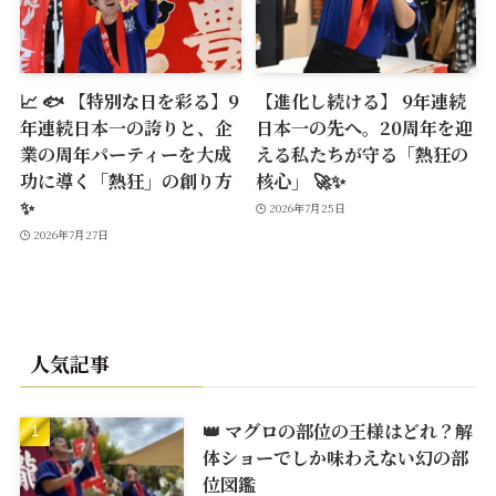
📈 🐟 【特別な日を彩る】9
【進化し続ける】 9年連続
年連続日本一の誇りと、企
日本一の先へ。20周年を迎
業の周年パーティーを大成
える私たちが守る「熱狂の
功に導く「熱狂」の創り方
核心」 🚀✨
✨
2026年7月25日
2026年7月27日
人気記事
👑 マグロの部位の王様はどれ？解
体ショーでしか味わえない幻の部
位図鑑