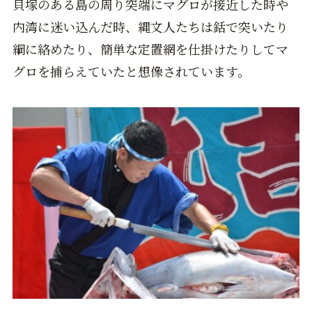
貝塚のある島の周り突端にマグロが接近した時や
内湾に迷い込んだ時、縄文人たちは銛で突いたり
綱に絡めたり、簡単な定置網を仕掛けたりしてマ
グロを捕らえていたと想像されています。