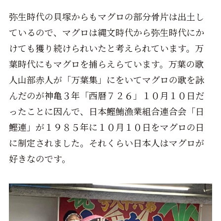
弥生時代の貝塚からもマグロの部分骨片は出土し
ているので、マグロは縄文時代から弥生時代にか
けても獲り続けられいたと考えられています。万
葉時代にもマグロを捕らえらています。万葉の歌
人山部赤人が「万葉集」にをいてマグロの歌を詠
んだのが神亀３年「西暦７２６」１０月１０日だ
ったことに因んで、日本鰹鮪漁業組合連合会「日
鰹連」が１９８５年に１０月１０日をマグロの日
に制定されました。それくらい日本人はマグロが
好きなのです。