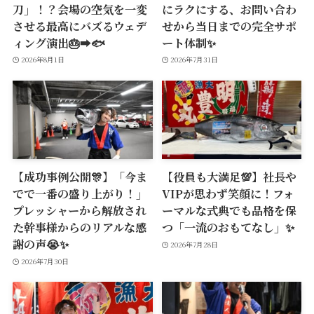
刀」！？会場の空気を一変
にラクにする、お問い合わ
させる最高にバズるウェデ
せから当日までの完全サポ
ィング演出🎂➡️🐟
ート体制✨
2026年8月1日
2026年7月31日
【成功事例公開🎊】「今ま
【役員も大満足💯】社長や
でで一番の盛り上がり！」
VIPが思わず笑顔に！フォ
プレッシャーから解放され
ーマルな式典でも品格を保
た幹事様からのリアルな感
つ「一流のおもてなし」✨
謝の声😭✨
2026年7月28日
2026年7月30日