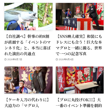
【自社調べ】幹事の約8割
【SNS映え確実】和装にも
が直面する「イベントのマ
ドレスにも合う！巨大な本
ンネリ化」と、本当に喜ば
マグロと一緒に撮る、世界
れた演出の共通点
で一つの記念写真
2026年8月7日
2026年8月4日
【ケーキ入刀の代わりに】
【プロに丸投げOK🙆‍♂️】大
大迫力の「マグロ入
一番のイベント準備を劇的