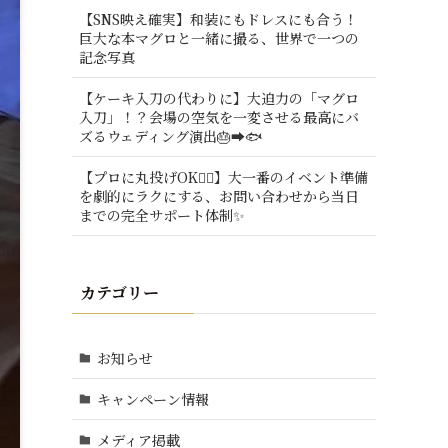
【SNS映え確実】和装にもドレスにも合う！
巨大な本マグロと一緒に撮る、世界で一つの
記念写真
【ケーキ入刀の代わりに】大迫力の「マグロ
入刀」！？会場の空気を一変させる最高にバ
ズるウェディング演出🎂➡️🐟
【プロに丸投げOK🙆‍♂️】大一番のイベント準備
を劇的にラクにする、お問い合わせから当日
までの完全サポート体制✨
カテゴリー
お知らせ
キャンペーン情報
メディア掲載