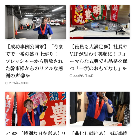
【成功事例公開🎊】「今ま
【役員も大満足💯】社長や
でで一番の盛り上がり！」
VIPが思わず笑顔に！フォ
プレッシャーから解放され
ーマルな式典でも品格を保
た幹事様からのリアルな感
つ「一流のおもてなし」✨
謝の声😭✨
2026年7月28日
2026年7月30日
📈 🐟 【特別な日を彩る】9
【進化し続ける】 9年連続