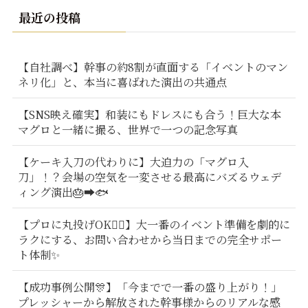
最近の投稿
【自社調べ】幹事の約8割が直面する「イベントのマン
ネリ化」と、本当に喜ばれた演出の共通点
【SNS映え確実】和装にもドレスにも合う！巨大な本
マグロと一緒に撮る、世界で一つの記念写真
【ケーキ入刀の代わりに】大迫力の「マグロ入
刀」！？会場の空気を一変させる最高にバズるウェデ
ィング演出🎂➡️🐟
【プロに丸投げOK🙆‍♂️】大一番のイベント準備を劇的に
ラクにする、お問い合わせから当日までの完全サポー
ト体制✨
【成功事例公開🎊】「今までで一番の盛り上がり！」
プレッシャーから解放された幹事様からのリアルな感