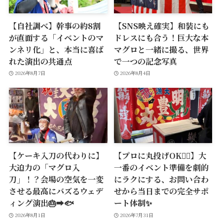
【自社調べ】幹事の約8割
【SNS映え確実】和装にも
が直面する「イベントのマ
ドレスにも合う！巨大な本
ンネリ化」と、本当に喜ば
マグロと一緒に撮る、世界
れた演出の共通点
で一つの記念写真
2026年8月7日
2026年8月4日
【ケーキ入刀の代わりに】
【プロに丸投げOK🙆‍♂️】大
大迫力の「マグロ入
一番のイベント準備を劇的
刀」！？会場の空気を一変
にラクにする、お問い合わ
させる最高にバズるウェデ
せから当日までの完全サポ
ィング演出🎂➡️🐟
ート体制✨
2026年8月1日
2026年7月31日