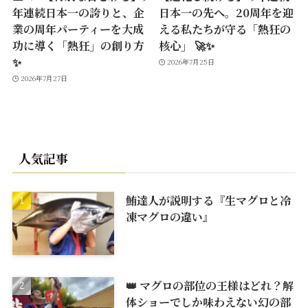
年連続日本一の誇りと、企
日本一の先へ。20周年を迎
業の周年パーティーを大成
える私たちが守る「熱狂の
功に導く「熱狂」の創り方
核心」 🚀✨
✨
2026年7月25日
2026年7月27日
人気記事
鮪達人が説明する『生マグロと冷
凍マグロの違い』
👑 マグロの部位の王様はどれ？解
体ショーでしか味わえない幻の部