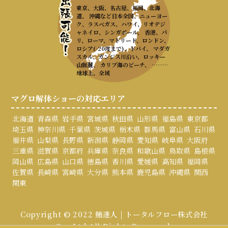
東京、大阪、名古屋、福岡、北海
道、 沖縄など日本全国、ニューヨー
ク、ラスベガス、ハワイ、リオデジ
ャネイロ、シンガポール、 香港、パ
リ、ローマ、マドリード、ロンドン、
ロシア(-20度まで)、ドバイ、 マダガ
スカル、ガンジス川沿い、ロッキー
山脈麓、 カリブ海のビーチ、 ………
地球上、全域
マグロ解体ショーの対応エリア
北海道
青森県
岩手県
宮城県
秋田県
山形県
福島県
東京都
埼玉県
神奈川県
千葉県
茨城県
栃木県
群馬県
富山県
石川県
福井県
山梨県
長野県
新潟県
静岡県
愛知県
岐阜県
大阪府
三重県
滋賀県
京都府
兵庫県
奈良県
和歌山県
鳥取県
島根県
岡山県
広島県
山口県
徳島県
香川県
愛媛県
高知県
福岡県
佐賀県
長崎県
宮崎県
大分県
熊本県
鹿児島県
沖縄県
関西
関東
Copyright © 2022 鮪達人 | トータルフロー株式会社
Co., Ltd All Rights Reserved.